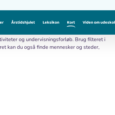
er
Årstidshjulet
Leksikon
Kort
Viden om udesko
Find større temaer, som samler flere materialer om samme emne. Fx fugle, klima, affald osv.
iviteter og undervisningsforløb. Brug filteret i
lteret kan du også finde mennesker og steder,