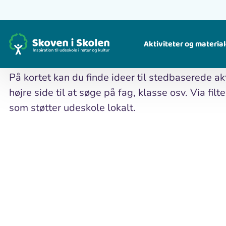
Gå
til
Hjem
Kort
hovedindhold
Kort
Aktiviteter og material
Find ideer til, hvad du kan lave i naturen. For børn og voksne.
Find ude-undervisningsmaterialer til alle fag og klassetrin i natur og kultur. For lærere.
På kortet kan du finde ideer til stedbaserede akt
højre side til at søge på fag, klasse osv. Via fi
som støtter udeskole lokalt.