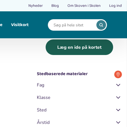
Nyheder
Blog
Om Skoven i Skolen
Log ind
le
Visitkort
Find opskrifter på bålmad og mad fra naturen.
Læg en ide på kortet
Stedbaserede materialer
Fag
Klasse
Sted
Årstid