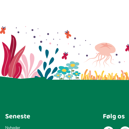
Seneste
Følg os
Nyheder