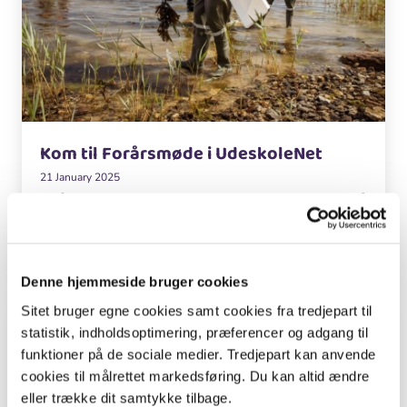
Kom til Forårsmøde i UdeskoleNet
21 January 2025
Forårsmøde i UdeskoleNet 25. april 2025 sætter fokus på
udeskole og børns naturdannelse. Mødet foregår på
Kattinge Værk tæt på Roskilde. Skoven i Skolen og
Nationalpark Skjoldungernes Land er medvært.
Denne hjemmeside bruger cookies
Sitet bruger egne cookies samt cookies fra tredjepart til
Nyhed
statistik, indholdsoptimering, præferencer og adgang til
funktioner på de sociale medier. Tredjepart kan anvende
cookies til målrettet markedsføring. Du kan altid ændre
eller trække dit samtykke tilbage.