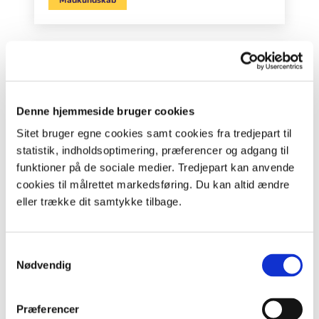
Undervisningsforløb
Denne hjemmeside bruger cookies
Sitet bruger egne cookies samt cookies fra tredjepart til
statistik, indholdsoptimering, præferencer og adgang til
funktioner på de sociale medier. Tredjepart kan anvende
cookies til målrettet markedsføring. Du kan altid ændre
eller trække dit samtykke tilbage.
Samtykkevalg
0. - 3. klasse | 4. - 6. klasse | 7. - 9. klasse
Nødvendig
Brænd en pind – og lær om
fotosyntese og klima
Præferencer
Tag eleverne på erkendelsesrejse ind gennem en