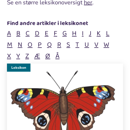
Se en større leksikonoversigt
her
.
Find andre artikler i leksikonet
A
B
C
D
E
F
G
H
I
J
K
L
M
N
O
P
Q
R
S
T
U
V
W
X
Y
Z
Æ
Ø
Å
Leksikon