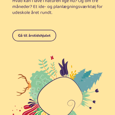
Hvad kan i lave i naturen lige nu? Og om tre
måneder? Et ide- og planlægningsværktøj for
udeskole året rundt.
Gå til årstidshjulet