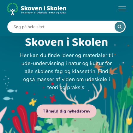
Gå
til
hovedindhold
Velkommen til
Skoven i Skolen
Her kan du finde ideer og materialer til
ude-undervisning i natur og kultur for
alle skolens fag og klassetrin. Find
også masser af viden om udeskole i
teori og praksis.
Tilmeld dig nyhedsbrev