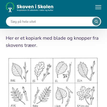
Gå
til
...
Leksikon
Blade og knopper
hovedindhold
Blade og knopper
Her er et kopiark med blade og knopper fra
skovens træer.