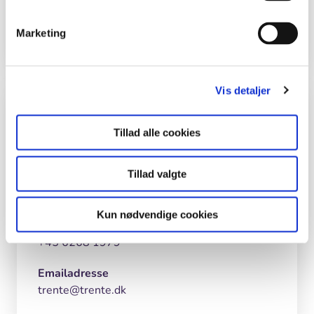
Skærmkort
dæmpet
Ortofoto
Basis
Addresse
Trentevej 7, Ny Stenderup, 5672
Broby
Marketing
Vis detaljer
Kontaktdata
Tillad alle cookies
Adresse
Lærkedal Naturskole
Tillad valgte
Trentevej 7,
5672 Broby
Kun nødvendige cookies
Telefon
+45 6268 1979
Emailadresse
trente@trente.dk