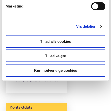
Marketing
Vis detaljer
–
Skift kort
©
SDFE
Tillad alle cookies
Hvor
Tillad valgte
Skærmkort
Skærmkort
dæmpet
Ortofoto
Basis
Breddegrad
56.8234412
Kun nødvendige cookies
Længdegrad
8.2633656
Kontaktdata