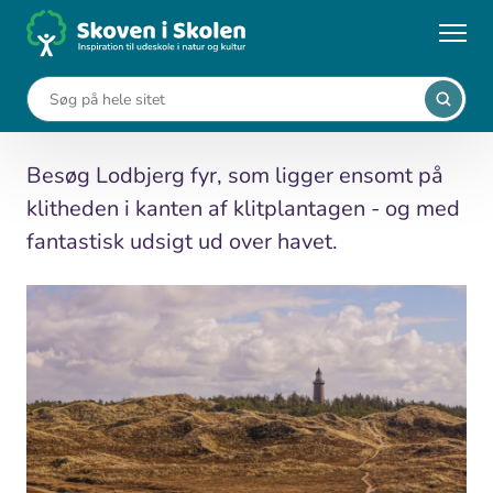
Gå
til
...
Kort
Lodbjerg Fyr
hovedindhold
Lodbjerg Fyr
Besøg Lodbjerg fyr, som ligger ensomt på
klitheden i kanten af klitplantagen - og med
fantastisk udsigt ud over havet.