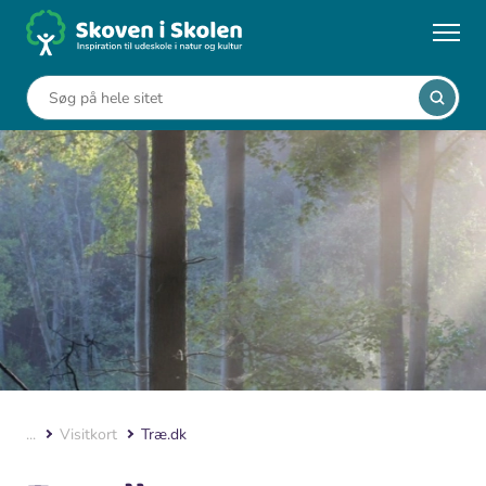
Gå
til
hovedindhold
...
Visitkort
Træ.dk