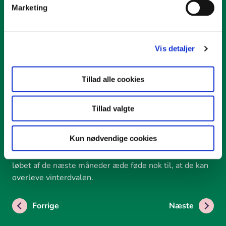
Marketing
Eller del materiale med os...
Vis detaljer
Del din idé
Tillad alle cookies
Almanak
Tillad valgte
9. august 2026
Kun nødvendige cookies
I denne måned føder
skovfirbenet
sine 5 – 7 unger, og
markfirbenets unger klækkes af æg. Ungerne skal i
løbet af de næste måneder æde føde nok til, at de kan
overleve vinterdvalen.
Forrige
Næste