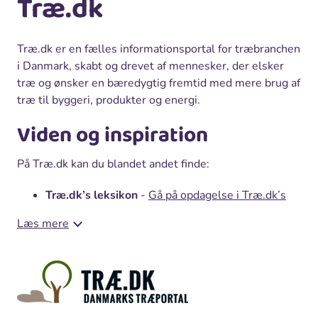
Træ.dk
Træ.dk er en fælles informationsportal for træbranchen
i Danmark, skabt og drevet af mennesker, der elsker
træ og ønsker en bæredygtig fremtid med mere brug af
træ til byggeri, produkter og energi.
Viden og inspiration
På Træ.dk kan du blandet andet finde:
Træ.dk’s leksikon
-
Gå på opdagelse i Træ.dk’s
træleksikon
, hvor vi har samlet en stor mængde
Læs mere
vidensartikler om træ.
CO2-lagerberegner
- Hvor meget CO2 har du på
lager?
Prøv Træ.dk’s CO2-lagerberegner og find
ud af, hvor meget CO2 dine træprodukter
gemmer på
– og dermed holder ude af
atmosfæren.