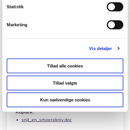
Statistik
Kolofon
Marketing
Forfatter
Eva Skytte, naturvejleder i Dansk Skovforening
+ Skoven i Skolen.
Vis detaljer
Tegninger
Eva Wulff.
Tillad alle cookies
Tillad valgte
Filer
Kun nødvendige cookies
Kopiark:
snit_en_smoerekniv.doc