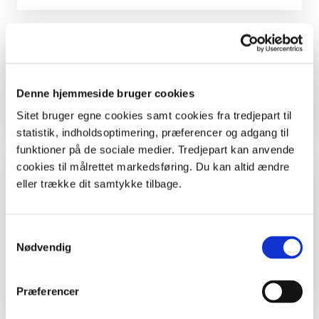
Tid
1-2 timer.
Denne hjemmeside bruger cookies
Sitet bruger egne cookies samt cookies fra tredjepart til
statistik, indholdsoptimering, præferencer og adgang til
funktioner på de sociale medier. Tredjepart kan anvende
cookies til målrettet markedsføring. Du kan altid ændre
Undervisningsmål
eller trække dit samtykke tilbage.
Alle kan bruge ideen her - børn, unge, voksne
og gamle. Hvis du er lærer, kan du bruge ideen
Samtykkevalg
Nødvendig
i skolen, men du må selv tænke den ind i dit
fag.
Præferencer