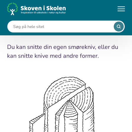
Gå
til
...
Aktiviteter
Snit en smørekniv
hovedindhold
Snit en smørekniv
Du kan snitte din egen smørekniv, eller du
kan snitte knive med andre former.