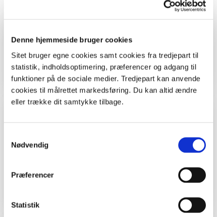
Tid
Denne hjemmeside bruger cookies
Sitet bruger egne cookies samt cookies fra tredjepart til
En formiddag
statistik, indholdsoptimering, præferencer og adgang til
funktioner på de sociale medier. Tredjepart kan anvende
cookies til målrettet markedsføring. Du kan altid ændre
eller trække dit samtykke tilbage.
Undervisningsmål
Samtykkevalg
Alle kan bruge ideen her - børn, unge, voksne
Nødvendig
og gamle. Hvis du er lærer, kan du bruge ideen
i skolen, men du må selv tænke den ind i dit
Præferencer
fag.
Statistik