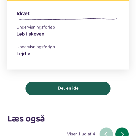
Idræt
Undervisningsforløb
Løb i skoven
Undervisningsforløb
Lejrliv
Del en ide
Læs også
Viser
1
ud af
4