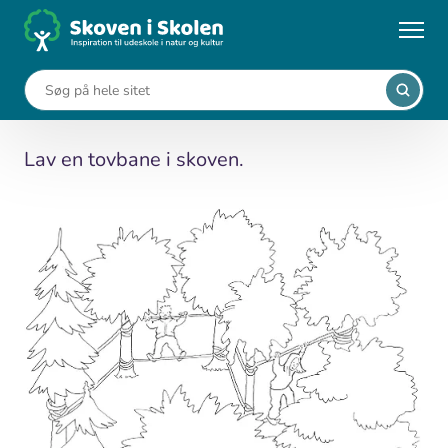
Gå
til
...
Aktiviteter
Tovbane
hovedindhold
Tovbane
Lav en tovbane i skoven.