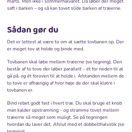
marts. Men ikke i sommerhalvåret. Da løber der meget
saft i barken – og så kan tovet slide barken af træerne.
Sådan gør du
Det er lettest at være to om at sætte tovbanen op. Der
er meget tov at holde og binde med.
Tovbanen skal løbe mellem træerne (se tegning). Den
består af to tove der løber parallelt – ét for neden til at
gå på, og ét foroven til at holde i. Afstanden mellem de
to tove er afhængig af hvor høje de der skal klatre i
tovbanen er.
Bind rebet godt fast i hvert træ. Du skal bruge et knob
man kalder opstramning – og stramme tovet mellem
træerne så meget som muligt. Se på tegningen
hvordan du laver det. Afslut med et dobbelthalvstik (se
tegning).