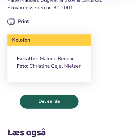
Palle Madsen. Udgivet af Skov & Landskab,
Skovbrugsserien nr. 30 2001.
Print
Kolofon
Forfatter
: Malene Bendix.
Foto
: Christina Gejel Nielsen
Del en ide
Læs også