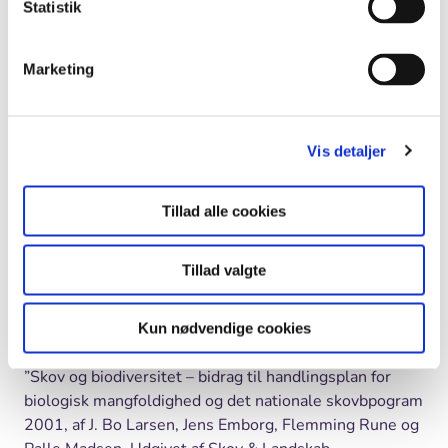
Statistik
Agenda 21
På konferencen i Rio vedtog man også et globalt
Marketing
handlingsprogram for miljøområdet, der blev kaldt for
"Agenda 21". ("Agenda" betyder dagsorden. "21"
betyder det 21. århundrede. Altså "Dagsorden for det
21. århundrede").
Vis detaljer
Litteratur
Tillad alle cookies
”Biologisk mangfoldighed i Danmark – Status og
Tillad valgte
strategi”. Udgivet af Miljø- og Energiministeriet 1995.
Redaktion Christian Prip og Peter Wind samt Henrik
Kun nødvendige cookies
Jørgensen.
”Skov og biodiversitet – bidrag til handlingsplan for
biologisk mangfoldighed og det nationale skovbpogram
2001, af J. Bo Larsen, Jens Emborg, Flemming Rune og