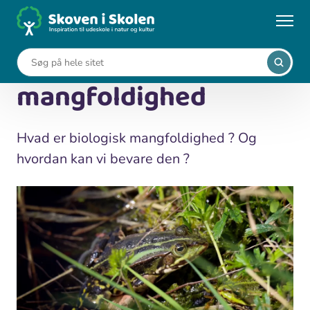
Gå
til
...
Leksikon
Biologisk mangfoldighed
hovedindhold
Biologisk
mangfoldighed
Hvad er biologisk mangfoldighed ? Og
hvordan kan vi bevare den ?