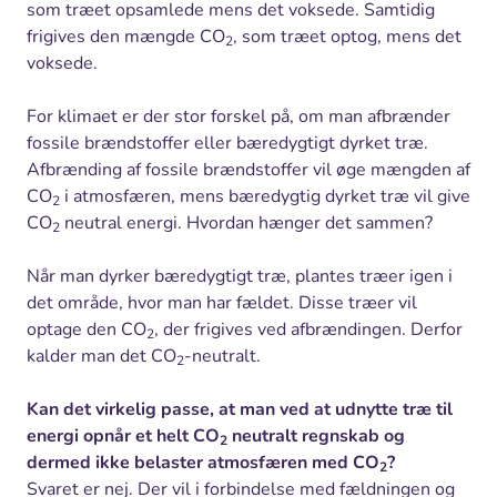
som træet opsamlede mens det voksede. Samtidig
frigives den mængde CO
, som træet optog, mens det
2
voksede.
For klimaet er der stor forskel på, om man afbrænder
fossile brændstoffer eller bæredygtigt dyrket træ.
Afbrænding af fossile brændstoffer vil øge mængden af
CO
i atmosfæren, mens bæredygtig dyrket træ vil give
2
CO
neutral energi. Hvordan hænger det sammen?
2
Når man dyrker bæredygtigt træ, plantes træer igen i
det område, hvor man har fældet. Disse træer vil
optage den CO
, der frigives ved afbrændingen. Derfor
2
kalder man det CO
-neutralt.
2
Kan det virkelig passe, at man ved at udnytte træ til
energi opnår et helt CO
neutralt regnskab og
2
dermed ikke belaster atmosfæren med CO
?
2
Svaret er nej. Der vil i forbindelse med fældningen og