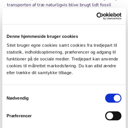
transporten af træ naturligvis blive brugt lidt fossil
energi (f.eks. benzin). Men CO
-udslippet ved
2
træproduktion er minimalt sammenlignet med at
afbrænde kul, olie og naturgas.
Denne hjemmeside bruger cookies
Resttræ kan anvendes til energiproduktion
Sitet bruger egne cookies samt cookies fra tredjepart til
Skovens folk tynder engang imellem ud blandt skovens
statistik, indholdsoptimering, præferencer og adgang til
træer. Når der tyndes ud, banes vejen for at andre
funktioner på de sociale medier. Tredjepart kan anvende
træer kan vokse sig store. Resttræ fra skovdriften
cookies til målrettet markedsføring. Du kan altid ændre
(grene, trætoppe og tynde stammer) er træ, som ikke
eller trække dit samtykke tilbage.
egner sig til møbler, gulve eller andre træprodukter.
Resttræet kan bl.a. laves om til træflis, der kan
Samtykkevalg
afbrændes som grøn energi/bioenergi på
Nødvendig
kraftvarmeværkerne i stedet for kul (sort energi). Hvis
træet dyrkes bæredygtigt vil det være en energikilde,
som er fornybar og dermed ikke slipper op.
Præferencer