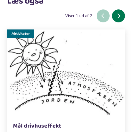
Læs også
Viser
1
ud af
2
Aktiviteter
Mål drivhuseffekt