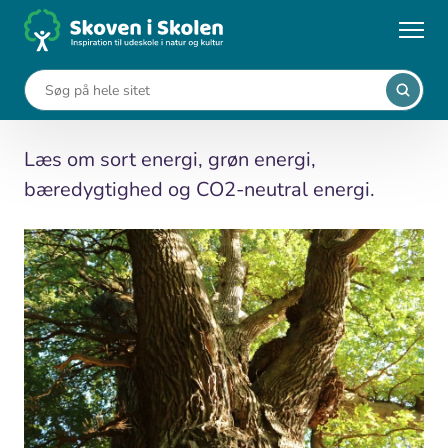
Gå
til
...
Leksikon
Træ som energikilde
hovedindhold
Træ som energikilde
Læs om sort energi, grøn energi,
bæredygtighed og CO2-neutral energi.