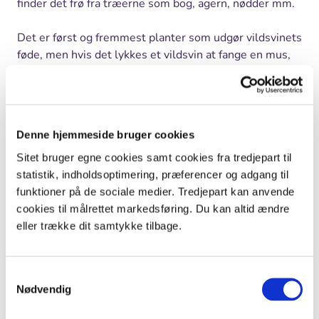
finder det frø fra træerne som bog, agern, nødder mm.
Det er først og fremmest planter som udgør vildsvinets
føde, men hvis det lykkes et vildsvin at fange en mus,
en fugleunge,
hare
unge eller noget andet, så spiser det
også dem.
Og så er vildsvinet en ådselsæder, der spiser de døde
Denne hjemmeside bruger cookies
dyr, det støder på.
Sitet bruger egne cookies samt cookies fra tredjepart til
Forekomst og udbredelse
statistik, indholdsoptimering, præferencer og adgang til
Vi har haft vildsvin i Danmark fra fyrretiden (ca. 8000 f.
funktioner på de sociale medier. Tredjepart kan anvende
Kr.) til 1800-tallet, hvor de blev udryddet helt pga.
cookies til målrettet markedsføring. Du kan altid ændre
jagt. I dag har vi kun ganske få vildsvin i dyrehaver. Af
eller trække dit samtykke tilbage.
og til bryder enkelte ud og danner små bestande - men
de bliver hurtigt skudt bort, fordi svinebønderne er
Samtykkevalg
bange for at vildsvin kan sprede svine-sygdomme.
Nødvendig
Vildsvinet findes i det meste af Europa - og i Nordafrika