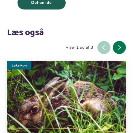
Del en ide
Læs også
Viser
1
ud af
3
Leksikon