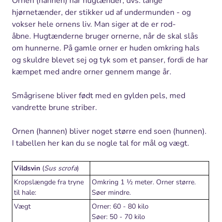
Ornen (hannen) har hugtænder, dvs. lange
hjørnetænder, der stikker ud af undermunden - og
vokser hele ornens liv. Man siger at de er rod-
åbne. Hugtænderne bruger ornerne, når de skal slås
om hunnerne. På gamle orner er huden omkring hals
og skuldre blevet sej og tyk som et panser, fordi de har
kæmpet med andre orner gennem mange år.
Smågrisene bliver født med en gylden pels, med
vandrette brune striber.
Ornen (hannen) bliver noget større end soen (hunnen).
I tabellen her kan du se nogle tal for mål og vægt.
Vildsvin
(
Sus scrofa
)
Kropslængde fra tryne
Omkring 1 ½ meter. Orner større.
til hale:
Søer mindre.
Vægt
Orner: 60 - 80 kilo
Søer: 50 - 70 kilo