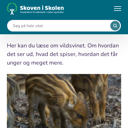
Gå
til
...
Leksikon
Vildsvin (Sus scrofa)
hovedindhold
Vildsvin (Sus scrofa)
Her kan du læse om vildsvinet. Om hvordan
det ser ud, hvad det spiser, hvordan det får
unger og meget mere.