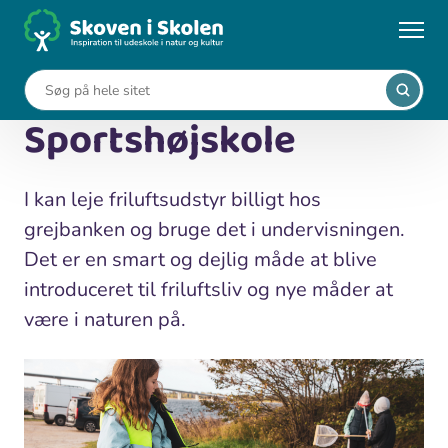
Gå
til
...
Kort
Grejbank Aalborg Sportshøjskole
hovedindhold
Grejbank Aalborg
Sportshøjskole
I kan leje friluftsudstyr billigt hos
grejbanken og bruge det i undervisningen.
Det er en smart og dejlig måde at blive
introduceret til friluftsliv og nye måder at
være i naturen på.