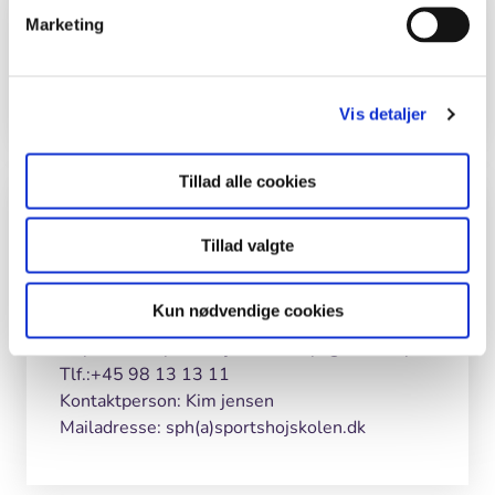
Hvor
Marketing
Skærmkort
Skærmkort
dæmpet
Ortofoto
Basis
Addresse
Annebergvej 55, 9000 Aalborg
Vis detaljer
Tillad alle cookies
Kontaktdata
Tillad valgte
Grejbank Aalborg Sportshøjskole
Annebergvej 55, 9000 Aalborg
Kun nødvendige cookies
Hjemmeside:
http://www.sportshojskolen.dk/page773.aspx
Tlf.:+45 98 13 13 11
Kontaktperson: Kim jensen
Mailadresse: sph(a)sportshojskolen.dk