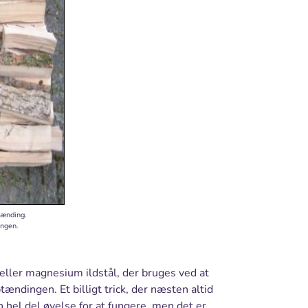
tænding.
ingen.
ller magnesium ildstål, der bruges ved at
ptændingen. Et billigt trick, der næsten altid
n hel del øvelse for at fungere, men det er