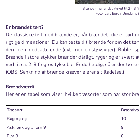
Brænde - her er det kløvet til 2 - 3 f
Foto: Lars Borch, Ungdomsr
Er brændet tørt?
De klassiske fejl med brænde er, når brændet ikke er tørt n
rigtige dimensioner. Du kan teste dit brænde for om det tørt
den i den modsatte ende (evt. med en støvsuger). Bobler sp
Brænde i store stykker brænder dårligt, ryger og er svært
ned til ca. 2-3 fingres tykkelse. Er du heldig, så er der tørr
(OBS! Sankning af brænde kræver ejerens tilladelse.)
Brændværdi
Her er en tabel som viser, hvilke træsorter som har stor
br
Træsort
Brændvæ
Bøg og eg
10
Ask, birk og ahorn 9
9
Elm 8
8