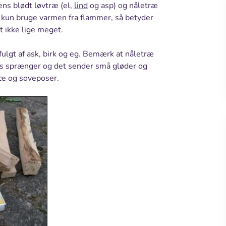
ens blødt løvtræ (el,
lind
og asp) og nåletræ
 kun bruge varmen fra flammer, så betyder
t ikke lige meget.
ulgt af ask, birk og eg. Bemærk at nåletræ
ks sprænger og det sender små gløder og
ece og soveposer.