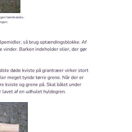
tagen tændvæske.
ingen.
ælpemidler, så brug optændingsblokke. Af
 vinder. Barken indeholder olier, der gør
ste døde kviste på grantræer virker stort
ller meget tynde tørre grene. Når der er
re kviste og grene på. Skal bålet under
er lavet af en udhulet hyldegren.