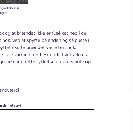
inger tykkelse.
ingen.
ok og at brændet ikke er flækket ned i de
 nok, ved at spytte på enden og så puste i
yttet skulle brændet være tørt nok.
 at styre varmen med. Brænde bør flækkes
e grene i den rette tykkelse du kan samle op.
ændværdi
.
rdi
(relativ)