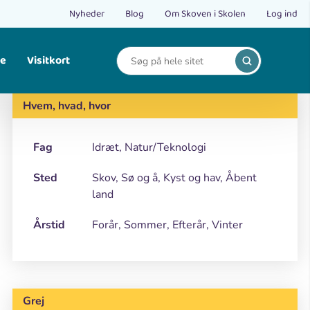
Nyheder
Blog
Om Skoven i Skolen
Log ind
le
Visitkort
Print
Find opskrifter på bålmad og mad fra naturen.
Hvem, hvad, hvor
Fag
Idræt, Natur/Teknologi
Sted
Skov, Sø og å, Kyst og hav, Åbent
land
Årstid
Forår, Sommer, Efterår, Vinter
Grej