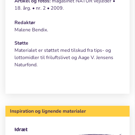
Artikel og fotos:
magasinet NATUR vejleder •
18. årg. • nr. 2 • 2009.
Redaktør
Malene Bendix.
Støtte
Materialet er støttet med tilskud fra tips- og
lottomidler til friluftslivet og Aage V. Jensens
Naturfond.
Inspiration og lignende materialer
Idræt