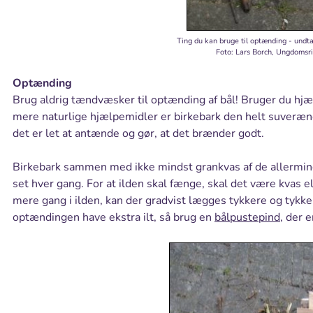
Ting du kan bruge til optænding - und
Foto: Lars Borch, Ungdomsr
Optænding
Brug aldrig tændvæsker til optænding af bål! Bruger du hj
mere naturlige hjælpemidler er birkebark den helt suveræne
det er let at antænde og gør, at det brænder godt.
Birkebark sammen med ikke mindst grankvas af de allermind
set hver gang. For at ilden skal fænge, skal det være kvas e
mere gang i ilden, kan der gradvist lægges tykkere og tykke
optændingen have ekstra ilt, så brug en
bålpustepind
, der 