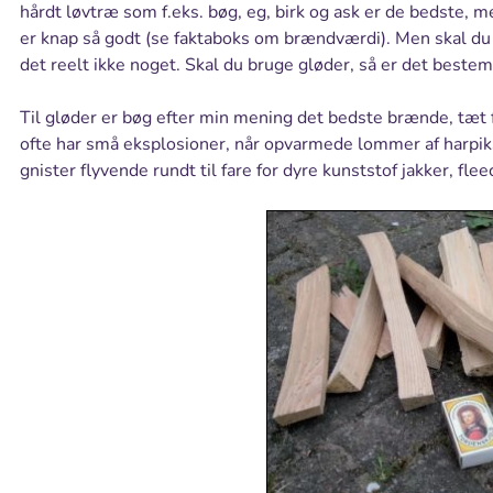
hårdt løvtræ som f.eks. bøg, eg, birk og ask er de bedste, m
er knap så godt (se faktaboks om brændværdi). Men skal du
det reelt ikke noget. Skal du bruge gløder, så er det bestem
Til gløder er bøg efter min mening det bedste brænde, tæt f
ofte har små eksplosioner, når opvarmede lommer af harpi
gnister flyvende rundt til fare for dyre kunststof jakker, fle