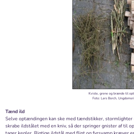
Kviste, grene og brænde til op
Foto: Lars Borch, Ungdomsr
Tænd ild
Selve optændingen kan ske med tændstikker, stormlighter e
skrabe ildstålet med en kniv, så der springer gnister af til o
tager kegler. Rigtige ildstål med flint og fyrsvamp kræver e