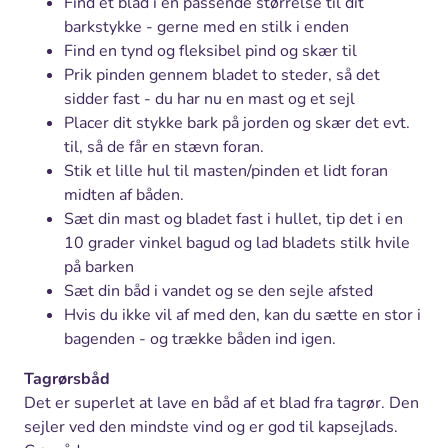
Find et blad i en passende størrelse til dit
barkstykke - gerne med en stilk i enden
Find en tynd og fleksibel pind og skær til
Prik pinden gennem bladet to steder, så det
sidder fast - du har nu en mast og et sejl
Placer dit stykke bark på jorden og skær det evt.
til, så de får en stævn foran.
Stik et lille hul til masten/pinden et lidt foran
midten af båden.
Sæt din mast og bladet fast i hullet, tip det i en
10 grader vinkel bagud og lad bladets stilk hvile
på barken
Sæt din båd i vandet og se den sejle afsted
Hvis du ikke vil af med den, kan du sætte en stor i
bagenden - og trække båden ind igen.
Tagrørsbåd
Det er superlet at lave en båd af et blad fra tagrør. Den
sejler ved den mindste vind og er god til kapsejlads.