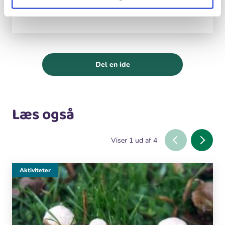
Skovens solfangere
Del en ide
Læs også
Viser
1
ud af
4
Aktiviteter