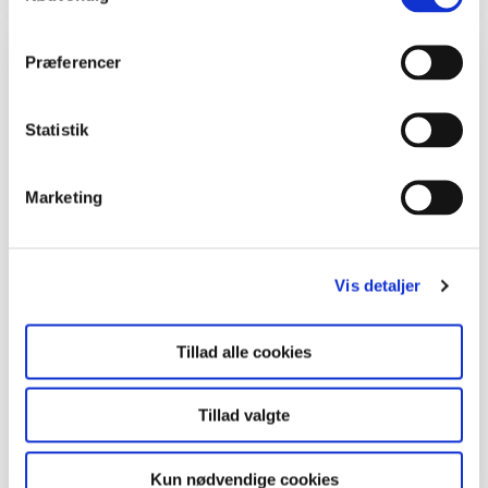
Inspiration og lignende materialer
Præferencer
0. - 3. klasse
Statistik
Undervisningsforløb
På Sporet af Nationalparken - Overdrevets
Marketing
sommerfugle
Undervisningsforløb
Vis detaljer
Lugteleg
Tillad alle cookies
Håndværk og design
Aktiviteter
Tillad valgte
Blomsterringe
Undervisningsforløb
Kun nødvendige cookies