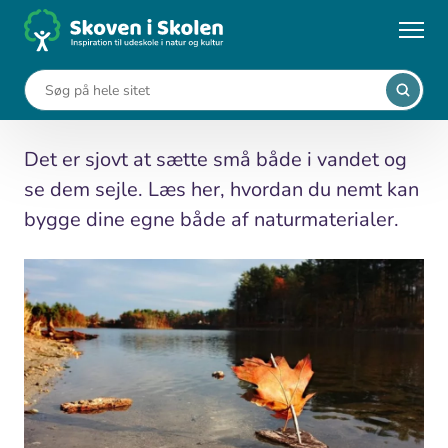
Gå
til
...
Aktiviteter
Byg små både
hovedindhold
Byg små både
Det er sjovt at sætte små både i vandet og
se dem sejle. Læs her, hvordan du nemt kan
bygge dine egne både af naturmaterialer.