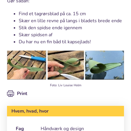
Gør sådan:
Find et tagrørsblad på ca. 15 cm
Skær en lille revne på langs i bladets brede ende
Stik den spidse ende igennem
Skær spidsen af
Du har nu en fin båd til kapsejlads!
Foto: Liv Louise Holm
Print
Hvem, hvad, hvor
Fag
Håndværk og design