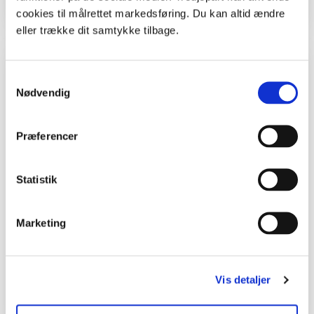
cookies til målrettet markedsføring. Du kan altid ændre
eller trække dit samtykke tilbage.
Kolofon
Samtykkevalg
Nødvendig
Forfatter
Malene Bendix.
Præferencer
Foto
NaturGrafik.dk.
Statistik
Denne aktivitet kan også bruges i forbindelse
med hæftet "
Med hår og tænder
", en
Marketing
pattedyrsnøgle for børn, som er udgivet i
forbindelse med Skovens Dag 2005.
Find hæftet som PDF-fil og find 12 aktiviteter
Vis detaljer
om pattedyr - én for hver måned i året.