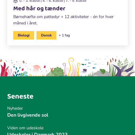
0. - 3. klasse | 4. - 6. klasse | 7. - 9. klasse
Med hår og tænder
Børnehæfte om pattedyr + 12 aktiviteter - én for hver
måned i året.
Biologi
Dansk
+ 1 fag
Seneste
Nyheder
Den livgivende sol
Viden om udeskole
Udeskoler i Danmark 2023