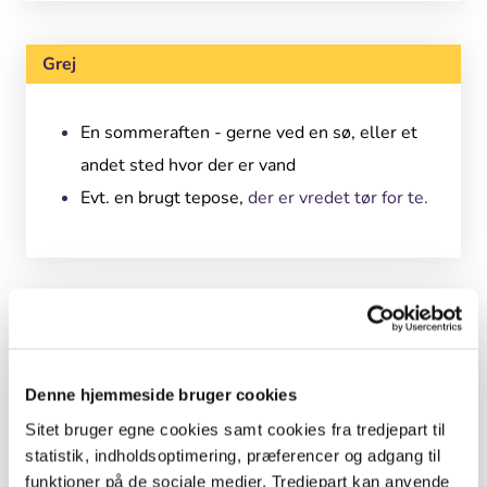
Grej
En sommeraften - gerne ved en sø, eller et
andet sted hvor der er vand
Evt. en brugt tepose,
der er vredet tør for te.
Undervisningsmål
Alle kan bruge ideen her – børn, unge, voksne
Denne hjemmeside bruger cookies
og gamle. Hvis du er lærer, kan du bruge ideen
Sitet bruger egne cookies samt cookies fra tredjepart til
i skolen, men du må selv tænke den ind i dit
statistik, indholdsoptimering, præferencer og adgang til
fag.
funktioner på de sociale medier. Tredjepart kan anvende