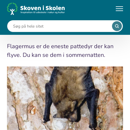
Gå
til
...
Aktiviteter
Se flagermus
hovedindhold
Se flagermus
Flagermus er de eneste pattedyr der kan
flyve. Du kan se dem i sommernatten.