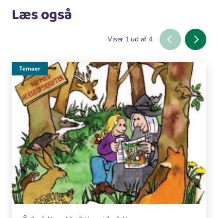
Læs også
Viser
1
ud af
4
Temaer