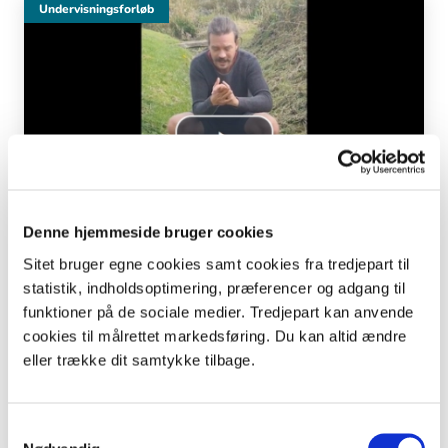
Undervisningsforløb
Denne hjemmeside bruger cookies
Sitet bruger egne cookies samt cookies fra tredjepart til
statistik, indholdsoptimering, præferencer og adgang til
funktioner på de sociale medier. Tredjepart kan anvende
4. - 6. klasse | 7. - 9. klasse
cookies til målrettet markedsføring. Du kan altid ændre
Besøg en helligkilde
eller trække dit samtykke tilbage.
Besøg en helligkilde, udfør ritualer og se ind i fremtiden.
Dansk
Historie
+ 1 fag
Samtykkevalg