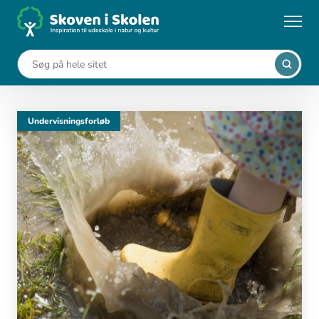
Gå
til
Forside
Dansk
hovedindhold
Dansk
Undervisningsforløb