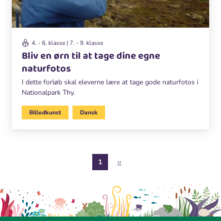
4. - 6. klasse | 7. - 9. klasse
Bliv en ørn til at tage dine egne
naturfotos
I dette forløb skal eleverne lære at tage gode naturfotos i
Nationalpark Thy.
Billedkunst
Dansk
S
Nuværende
1
Næste
››
i
side
side
d
e
i
n