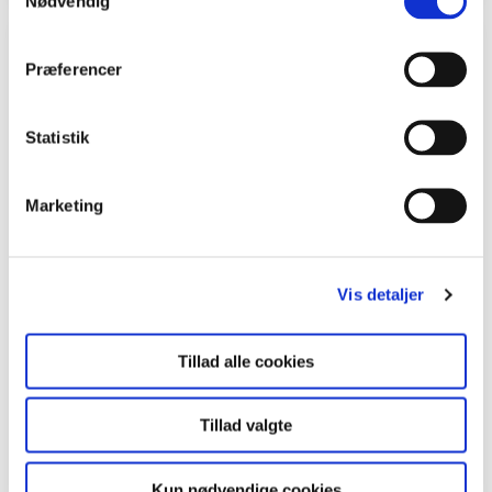
Nødvendig
Undervisningsforløb
Præferencer
Statistik
Marketing
Vis detaljer
Tillad alle cookies
0. - 3. klasse | 4. - 6. klasse
Besøg en kirkegård
Tillad valgte
...i kristendomskundskab og arbejd tværfagligt med
dansk, matematik og håndarbejde.
Kun nødvendige cookies