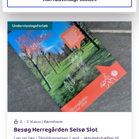
Dansk
Håndværk og design
+ 2 fag
Undervisningsforløb
0. - 3. klasse | Børnehaver
Besøg Herregården Selsø Slot
Leg og lær i Skjoldungernes Land - aktivitetshæfter til