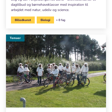
dagtilbud og børnehaveklasser med inspiration til
arbejdet med natur, udeliv og science.
Billedkunst
Biologi
+ 8 fag
Temaer