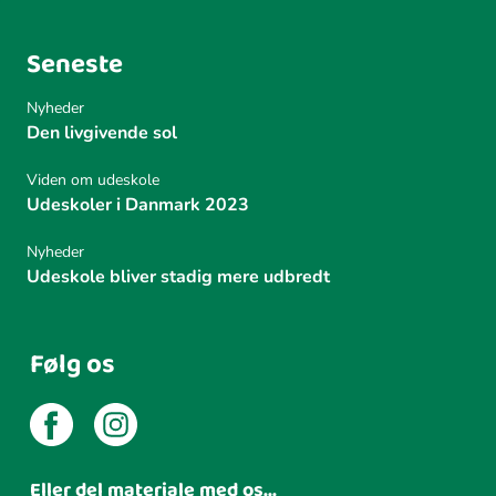
d
d
Seneste
e
l
Nyheder
i
Den livgivende sol
n
g
Viden om udeskole
Udeskoler i Danmark 2023
Nyheder
Udeskole bliver stadig mere udbredt
Følg os
Eller del materiale med os...