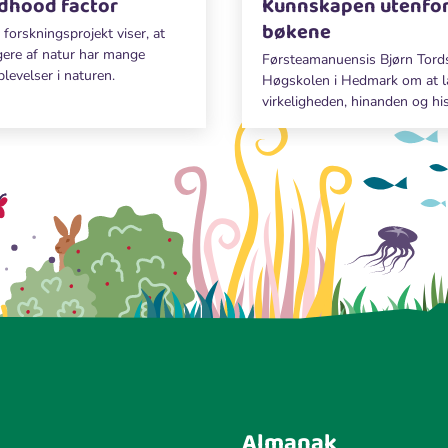
ldhood factor
Kunnskapen utenfo
bøkene
forskningsprojekt viser, at
ere af natur har mange
Førsteamanuensis Bjørn Tord
evelser i naturen.
Høgskolen i Hedmark om at læ
virkeligheden, hinanden og his
Almanak