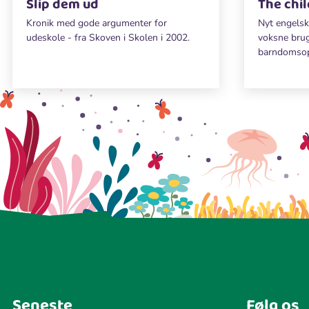
Slip dem ud
The chi
Kronik med gode argumenter for
Nyt engelsk 
udeskole - fra Skoven i Skolen i 2002.
voksne brug
barndomsopl
Seneste
Følg os