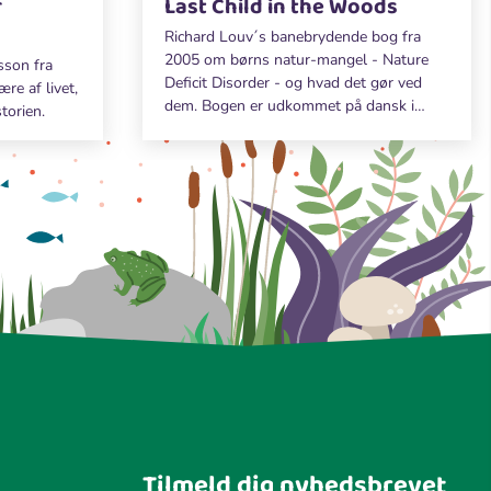
r
Last Child in the Woods
Richard Louv´s banebrydende bog fra
2005 om børns natur-mangel - Nature
sson fra
Deficit Disorder - og hvad det gør ved
re af livet,
dem. Bogen er udkommet på dansk i
torien.
2015.
Tilmeld dig nyhedsbrevet