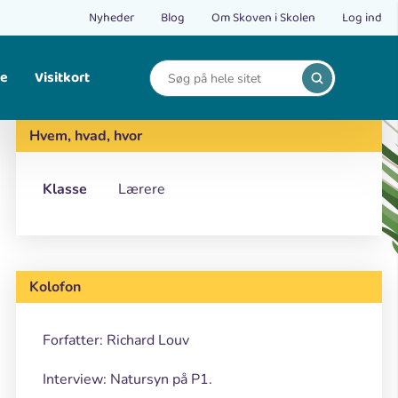
Nyheder
Blog
Om Skoven i Skolen
Log ind
le
Visitkort
Print
Find opskrifter på bålmad og mad fra naturen.
Hvem, hvad, hvor
Klasse
Lærere
Kolofon
Forfatter: Richard Louv
Interview: Natursyn på P1.