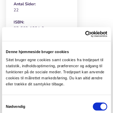
Antal Sider:
22
ISBN:
87-562-1384-0
Denne hjemmeside bruger cookies
Inspiration og lignende materialer
Sitet bruger egne cookies samt cookies fra tredjepart til
statistik, indholdsoptimering, præferencer og adgang til
0. - 3. klasse
funktioner på de sociale medier. Tredjepart kan anvende
cookies til målrettet markedsføring. Du kan altid ændre
Undervisningsforløb
eller trække dit samtykke tilbage.
Skyggelandets fortællinger
Undervisningsforløb
Samtykkevalg
Operation oprydning
Nødvendig