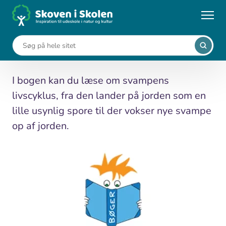
Gå
til
...
Medier
Svampen
hovedindhold
Svampen
I bogen kan du læse om svampens
livscyklus, fra den lander på jorden som en
lille usynlig spore til der vokser nye svampe
op af jorden.