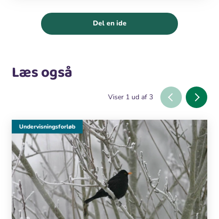
Del en ide
Læs også
Viser
1
ud af
3
Undervisningsforløb