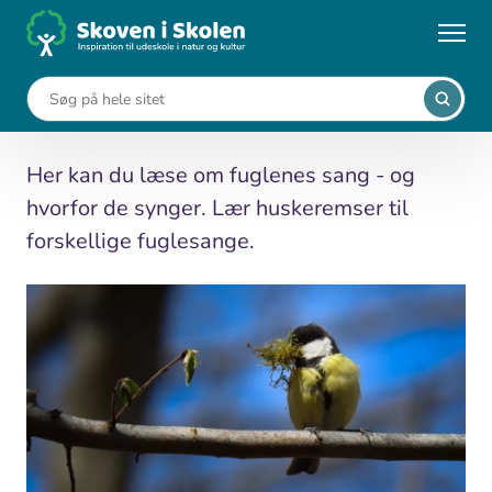
Gå
til
...
Leksikon
Fuglesang
hovedindhold
Fuglesang
Her kan du læse om fuglenes sang - og
hvorfor de synger. Lær huskeremser til
forskellige fuglesange.