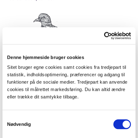
Denne hjemmeside bruger cookies
Sitet bruger egne cookies samt cookies fra tredjepart til
statistik, indholdsoptimering, præferencer og adgang til
funktioner på de sociale medier. Tredjepart kan anvende
Tegning: Eva Wulff
cookies til målrettet markedsføring. Du kan altid ændre
eller trække dit samtykke tilbage.
Gærdesmutte
Gærdesmutten er vores næstmindste fugl, og kan
Samtykkevalg
være svær at få øje på. Den lever i alle typer skov,
Nødvendig
parker og ældre haver. Eneste krav er at der skal være