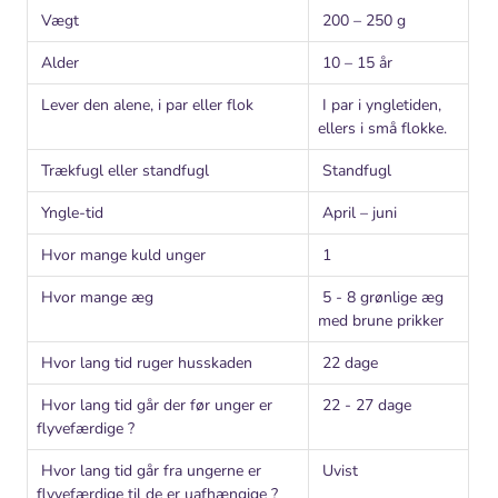
Vægt
200 – 250 g
Alder
10 – 15 år
Lever den alene, i par eller flok
I par i yngletiden,
ellers i små flokke.
Trækfugl eller standfugl
Standfugl
Yngle-tid
April – juni
Hvor mange kuld unger
1
Hvor mange æg
5 - 8 grønlige æg
med brune prikker
Hvor lang tid ruger husskaden
22 dage
Hvor lang tid går der før unger er
22 - 27 dage
flyvefærdige ?
Hvor lang tid går fra ungerne er
Uvist
flyvefærdige til de er uafhængige ?