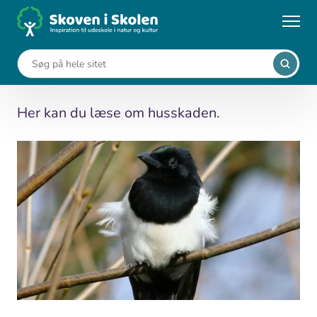
Gå
til
...
Leksikon
Husskade (Pica pica)
hovedindhold
Husskade (Pica pica)
Her kan du læse om husskaden.