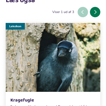
Læs også
Viser
1
ud af
3
Leksikon
Kragefugle