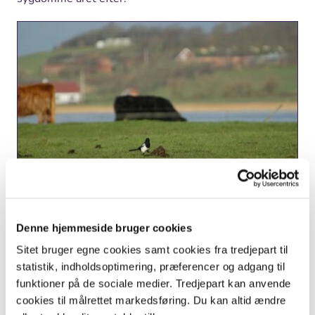
Husskaden æder næsten alt. Her er den igang med en kokasse.
Denne hjemmeside bruger cookies
Foto: Jan Skriver
Sitet bruger egne cookies samt cookies fra tredjepart til
Territorium
statistik, indholdsoptimering, præferencer og adgang til
I yngletiden har hvert husskade-par deres eget
funktioner på de sociale medier. Tredjepart kan anvende
territorium – og det er ret stort. I et godt territorium er
cookies til målrettet markedsføring. Du kan altid ændre
der masser af mad og gode redepladser. De fugle der