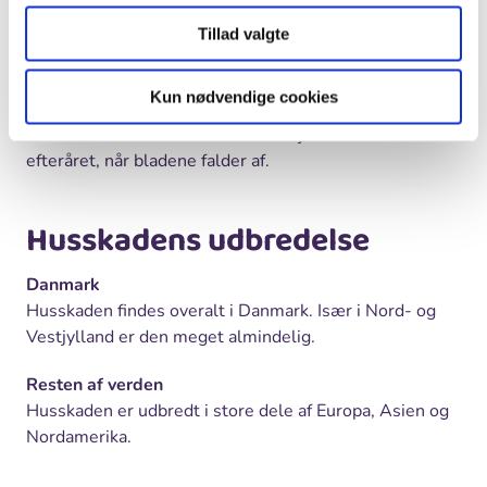
med mudder og planter. De fleste skadereder har et
tag og en eller to indgange. Taget beskytter reden mod
Tillad valgte
at blive plyndret af andre fugle. Ægrøverne er krager
og faktisk også andre husskader.
Kun nødvendige cookies
Du kan let se husskadens rede i høje træer om
efteråret, når bladene falder af.
Husskadens udbredelse
Danmark
Husskaden findes overalt i Danmark. Især i Nord- og
Vestjylland er den meget almindelig.
Resten af verden
Husskaden er udbredt i store dele af Europa, Asien og
Nordamerika.