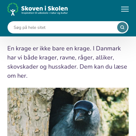
Gå
til
...
Leksikon
Kragefugle
hovedindhold
Kragefugle
En krage er ikke bare en krage. I Danmark
har vi både krager, ravne, råger, alliker,
skovskader og husskader. Dem kan du læse
om her.