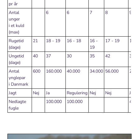
pr år
Antal
6
6
7
8
9
unger
i et kuld
(max)
Rugetid
21
18 - 19
16 - 18
16 -
17 - 19
17 -
(dage)
19
Ungetid
40
37
30
35
42
30
(dage)
Antal
600
160.000
40.000
34.000
56.000
249.
ynglepar
i Danmark
Jagt
Nej
Ja
Regulering
Nej
Nej
Ja
Nedlagte
100.000
100.000
40.0
fugle