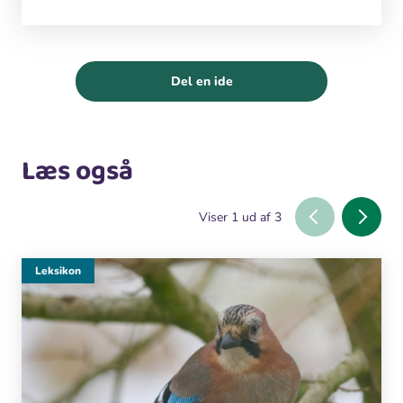
Del en ide
Læs også
Viser
1
ud af
3
Leksikon