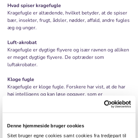
Hvad spiser kragefugle
Kragefugle er altædende, hvilket betyder, at de spiser
bær, insekter, frugt, ådsler, nødder, affald, andre fugles
æg og unger.
Luft-akrobat
Kragefugle er dygtige flyvere og især ravnen og alliken
er meget dygtige flyvere. De optræder som
luftakrobater.
Kloge fugle
Kragefugle er kloge fugle. Forskere har vist, at de har
høj intelligens og kan løse opgaver, som er
komplicerede for mange andre fugle og dyr. Hvis du fx
sætter en kragefugl på den ene side af et hønsenet og
lægger noget mad på den anden side - og der tilfældigt
ligger en pind på kragens side - så vil kragen kunne
Denne hjemmeside bruger cookies
tage pinden og bruge den som værktøj til at få fat på
Sitet bruger egne cookies samt cookies fra tredjepart til