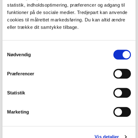
maden.
statistik, indholdsoptimering, præferencer og adgang til
funktioner på de sociale medier. Tredjepart kan anvende
God hukommelse
cookies til målrettet markedsføring. Du kan altid ændre
Skovskaderne samler frø fra træerne og gemmer dem i
eller trække dit samtykke tilbage.
jorden om efteråret. De kan finde dem igen, selvom
sneen dækker jorden om vinteren. Det er dog ikke alle
frø, den kan huske at finde, så de kan spire og starte en
Samtykkevalg
ny skov. Skovskaden er derved med til sprede skoven i
Nødvendig
Danmark.
Præferencer
Reder
Kragefugle bygger deres reder i toppen af træerne.
Statistik
Marketing
Vis detaljer