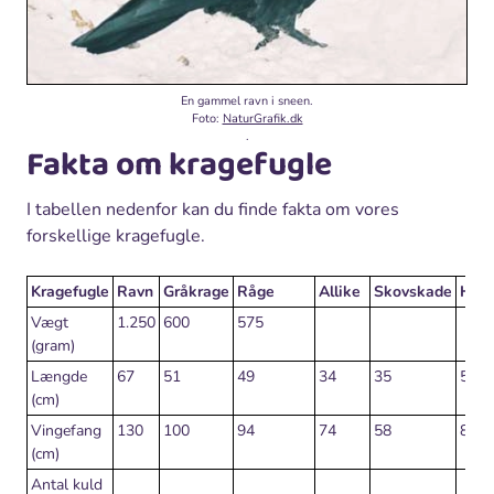
En gammel ravn i sneen.
Foto:
NaturGrafik.dk
.
Fakta om kragefugle
I tabellen nedenfor kan du finde fakta om vores
forskellige kragefugle.
Kragefugle
Ravn
Gråkrage
Råge
Allike
Skovskade
Hus
Vægt
1.250
600
575
(gram)
Længde
67
51
49
34
35
51
(cm)
Vingefang
130
100
94
74
58
88
(cm)
Antal kuld