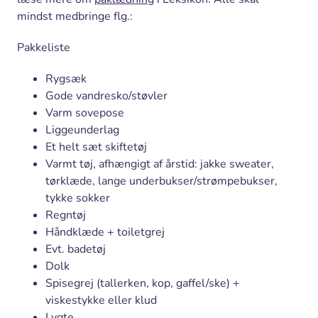
mindst medbringe flg.:
Pakkeliste
Rygsæk
Gode vandresko/støvler
Varm sovepose
Liggeunderlag
Et helt sæt skiftetøj
Varmt tøj, afhængigt af årstid: jakke sweater,
tørklæde, lange underbukser/strømpebukser,
tykke sokker
Regntøj
Håndklæde + toiletgrej
Evt. badetøj
Dolk
Spisegrej (tallerken, kop, gaffel/ske) +
viskestykke eller klud
Lygte