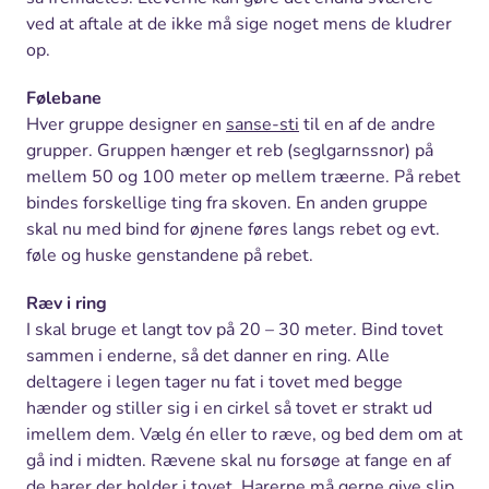
ved at aftale at de ikke må sige noget mens de kludrer
op.
Følebane
Hver gruppe designer en
sanse-sti
til en af de andre
grupper. Gruppen hænger et reb (seglgarnssnor) på
mellem 50 og 100 meter op mellem træerne. På rebet
bindes forskellige ting fra skoven. En anden gruppe
skal nu med bind for øjnene føres langs rebet og evt.
føle og huske genstandene på rebet.
Ræv i ring
I skal bruge et langt tov på 20 – 30 meter. Bind tovet
sammen i enderne, så det danner en ring. Alle
deltagere i legen tager nu fat i tovet med begge
hænder og stiller sig i en cirkel så tovet er strakt ud
imellem dem. Vælg én eller to ræve, og bed dem om at
gå ind i midten. Rævene skal nu forsøge at fange en af
de harer der holder i tovet. Harerne må gerne give slip