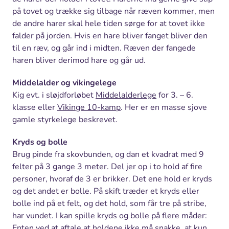
på tovet og trække sig tilbage når ræven kommer, men
de andre harer skal hele tiden sørge for at tovet ikke
falder på jorden. Hvis en hare bliver fanget bliver den
til en ræv, og går ind i midten. Ræven der fangede
haren bliver derimod hare og går ud.
Middelalder og vikingelege
Kig evt. i sløjdforløbet
Middelalderlege
for 3. – 6.
klasse eller
Vikinge 10-kamp
. Her er en masse sjove
gamle styrkelege beskrevet.
Kryds og bolle
Brug pinde fra skovbunden, og dan et kvadrat med 9
felter på 3 gange 3 meter. Del jer op i to hold af fire
personer, hvoraf de 3 er brikker. Det ene hold er kryds
og det andet er bolle. På skift træder et kryds eller
bolle ind på et felt, og det hold, som får tre på stribe,
har vundet. I kan spille kryds og bolle på flere måder:
Enten ved at aftale at holdene ikke må snakke, at kun