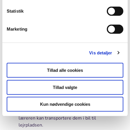
tage på en gammeldags heik. I grupper har
Statistik
eleverne i forvejen planlagt hver sin rute på
f.eks. 15 – 20 kilometer. Ruterne har
forskellige startsteder, men ender alle på
Marketing
den lejrplads I skal overnatte på. Dagen
starter med at grupperne samles på skolen
– og køres med bil eller offentlige
Vis detaljer
transportmidler ud til startstedet. Herefter
vandrer de selvstændigt med kort og
kompas og i al slags vejr, gennem skov og
Tillad alle cookies
land til lejrpladsen – og får deres egne
oplevelser undervejs. Det er meget vigtigt
Tillad valgte
at de holder sammen hele vejen – og at de
har mad, vand og chokolade med, så de kan
holde til det. Rygsækkene kan bæres – så
Kun nødvendige cookies
lærer de noget om at pakke godt – eller
læreren kan transportere dem i bil til
lejrpladsen.