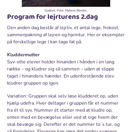
Godnat. Foto: Malene Bendix.
Program for lejrturens 2.dag
Den anden dag består af lejrliv, et antal lege, frokost,
sammenpakning af lejren og hjemtur. Her er eksempler
på forskellige lege I kan tage fat på.
Kluddermutter
Syv-otte elever holder hinanden i hånden i en lang
række – og kludrer sig så sammen – uden at slippe
taget i hinandens hænder. En udenforstående elev
kludrer gruppen op igen.
Variation: Gruppen skal selv løse kludderet op, uden
hjælp udefra. Hver deltager i gruppen får et nummer
fra ét til syv. Nummer ét starter med at kludre op,
enten med en bevægelse eller ved at sige hvem der
skal bevæge sig. Derefter er det nummer to´s tur, og
så fremdeles. Eleverne kan gøre det endnu sværere