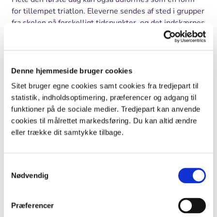
for tillempet triatlon. Eleverne sendes af sted i grupper
fra skolen på forskelligt tidspunkter, og det indskærpes
at grupperne følges hele vejen. De cykler til den
nærmeste svømmehal eller strand, hvor en lærer står
post. (OBS: Ved stranden
skal
der være to lærere pga.
badereglerne). Eleverne svømmer en distance på f.eks.
Denne hjemmeside bruger cookies
500 meter, og sendes herefter videre på cykel til
Sitet bruger egne cookies samt cookies fra tredjepart til
lejrpladsen (en distance på f.eks. 20 km). På
statistik, indholdsoptimering, præferencer og adgang til
lejrpladsen sættes cykel og bagage, hvorefter eleverne
funktioner på de sociale medier. Tredjepart kan anvende
sendes ud på et 10 km orienteringsløb. O-løbet kan
cookies til målrettet markedsføring. Du kan altid ændre
designes meget forskelligt.
eller trække dit samtykke tilbage.
Hvis I ikke kan arrangere svømmedelen, kan I lægge
andre former for aktiviteter ind som den tredje del af
Samtykkevalg
triatlon eksempelvis bueskydning, kajaksejlads,
Nødvendig
rulleskøjteløb, klatring i træ…
Første dag: Variant 3: Heik
Præferencer
Den nemme løsning er at lade eleverne