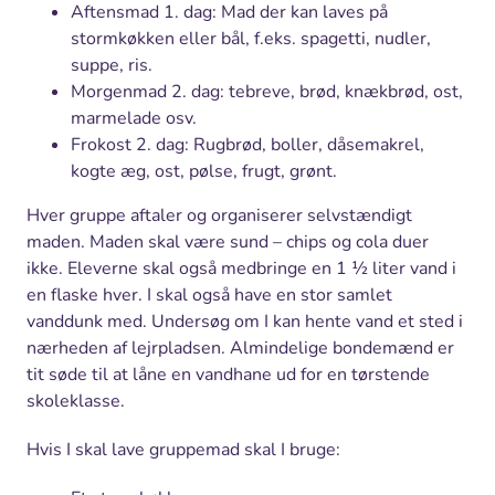
Aftensmad 1. dag: Mad der kan laves på
stormkøkken eller bål, f.eks. spagetti, nudler,
suppe, ris.
Morgenmad 2. dag: tebreve, brød, knækbrød, ost,
marmelade osv.
Frokost 2. dag: Rugbrød, boller, dåsemakrel,
kogte æg, ost, pølse, frugt, grønt.
Hver gruppe aftaler og organiserer selvstændigt
maden. Maden skal være sund – chips og cola duer
ikke. Eleverne skal også medbringe en 1 ½ liter vand i
en flaske hver. I skal også have en stor samlet
vanddunk med. Undersøg om I kan hente vand et sted i
nærheden af lejrpladsen. Almindelige bondemænd er
tit søde til at låne en vandhane ud for en tørstende
skoleklasse.
Hvis I skal lave gruppemad skal I bruge: