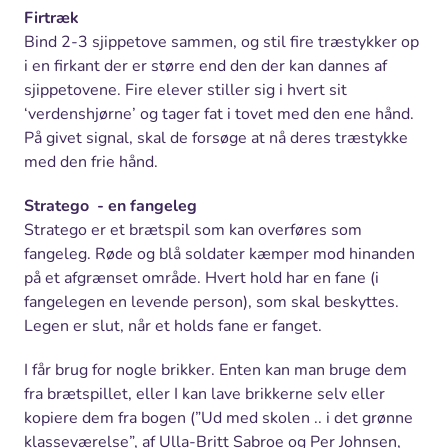
Firtræk
Bind 2-3 sjippetove sammen, og stil fire træstykker op
i en firkant der er større end den der kan dannes af
sjippetovene. Fire elever stiller sig i hvert sit
‘verdenshjørne’ og tager fat i tovet med den ene hånd.
På givet signal, skal de forsøge at nå deres træstykke
med den frie hånd.
Stratego
- en fangeleg
Stratego er et brætspil som kan overføres som
fangeleg. Røde og blå soldater kæmper mod hinanden
på et afgrænset område. Hvert hold har en fane (i
fangelegen en levende person), som skal beskyttes.
Legen er slut, når et holds fane er fanget.
I får brug for nogle brikker. Enten kan man bruge dem
fra brætspillet, eller I kan lave brikkerne selv eller
kopiere dem fra bogen (”Ud med skolen .. i det grønne
klasseværelse”, af Ulla-Britt Sabroe og Per Johnsen,