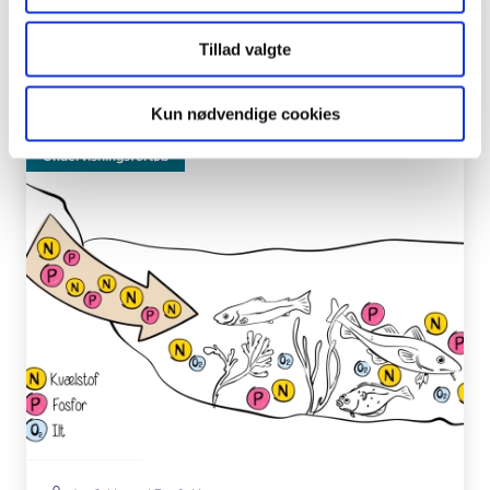
En analyse af algers optimale vækstforhold samt en
undersøgelse af forureningsgraden af en rensedam.
Tillad valgte
Biologi
Fysik/Kemi
+ 1 fag
Kun nødvendige cookies
Undervisningsforløb