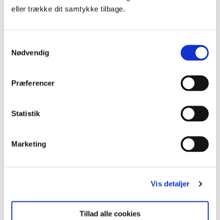
eller trække dit samtykke tilbage.
Natur/Teknologi
Samtykkevalg
Undervisningsforløb
Nødvendig
Præferencer
Statistik
Marketing
Vis detaljer
4. - 6. klasse | 7. - 9. klasse
Algers vækstbetingelser
Tillad alle cookies