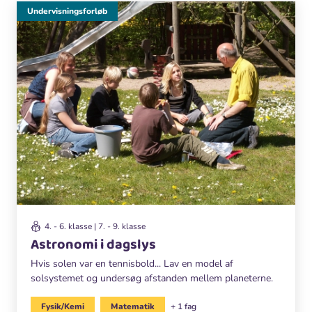
Undervisningsforløb
4. - 6. klasse | 7. - 9. klasse
Astronomi i dagslys
Hvis solen var en tennisbold... Lav en model af
solsystemet og undersøg afstanden mellem planeterne.
Fysik/Kemi
Matematik
+ 1 fag