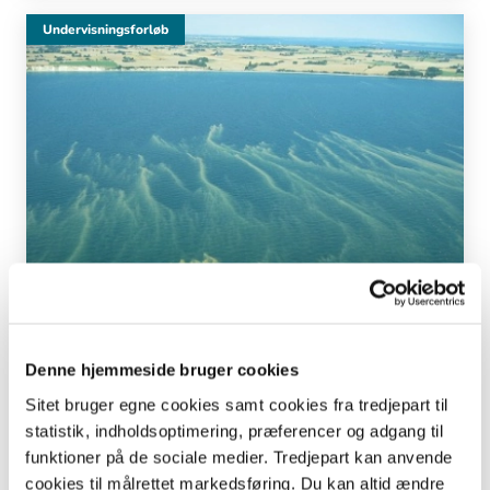
Undervisningsforløb
0. - 3. klasse | 4. - 6. klasse
Denne hjemmeside bruger cookies
Alger elsker alge-guf…
Sitet bruger egne cookies samt cookies fra tredjepart til
Langs Djurslands kyster og i Vigene oplever vi en gang
statistik, indholdsoptimering, præferencer og adgang til
imellem at der i løbet af sensommeren opstår en
funktioner på de sociale medier. Tredjepart kan anvende
opblomstring af alger som følge af ”godt” vejr.
cookies til målrettet markedsføring. Du kan altid ændre