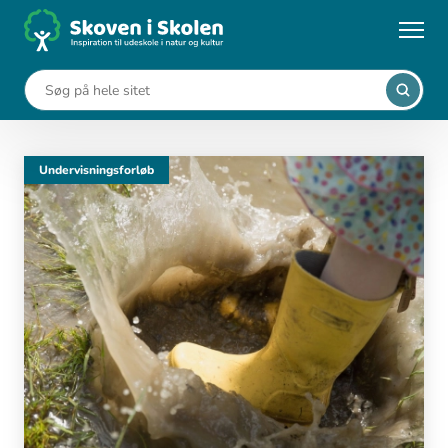
Gå
til
Forside
4. - 6. klasse
hovedindhold
4. - 6. klasse
Undervisningsforløb