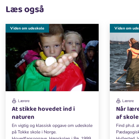
Læs også
Viden om udeskole
Viden om ude
Lærere
Lærere
At stikke hovedet ind i
Når lær
naturen
af skol
En vigtig og klassisk opgave om udeskole
Find ph.d. 
på Tokke skole i Norge.
Pædagogiske
Hovedfagsopgave, Høgskolen i Bø, 1999.
Hyllested, 