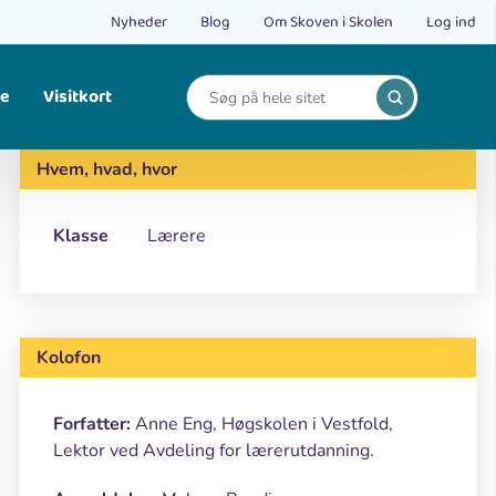
Nyheder
Blog
Om Skoven i Skolen
Log ind
le
Visitkort
Print
Find opskrifter på bålmad og mad fra naturen.
Hvem, hvad, hvor
Klasse
Lærere
Kolofon
Forfatter:
Anne Eng, Høgskolen i Vestfold,
Lektor ved Avdeling for lærerutdanning.