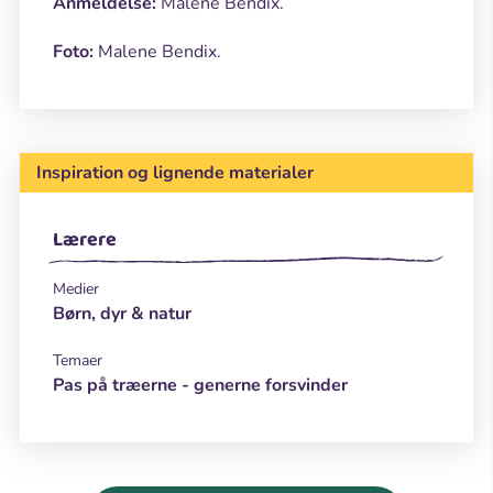
Anmeldelse:
Malene Bendix.
Foto:
Malene Bendix.
Inspiration og lignende materialer
Lærere
Medier
Børn, dyr & natur
Temaer
Pas på træerne - generne forsvinder