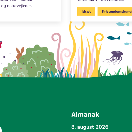
og naturvejleder.
Idræt
Kristendomskund
Almanak
8. august 2026