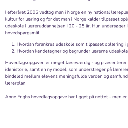
I efteråret 2006 vedtog man i Norge en ny national lærepla
kultur for læring og for det man i Norge kalder tilpasset o
udeskole i læreruddannelsen i 20 - 25 år. Hun undersøger 
hovedspørgsmål:
Hvordan forankres udeskole som tilpasset oplæring i
Hvordan kendetegner og begrunder lærerne udeskole 
Hovedfagsopgaven er meget læseværdig - og præsenterer b
idehistorie, samt en ny model, som understreger på læreren
bindeled mellem elevens meningsfulde verden og samfunde
lærerplan.
Anne Enghs hovedfagsopgave har ligget på nettet - men er