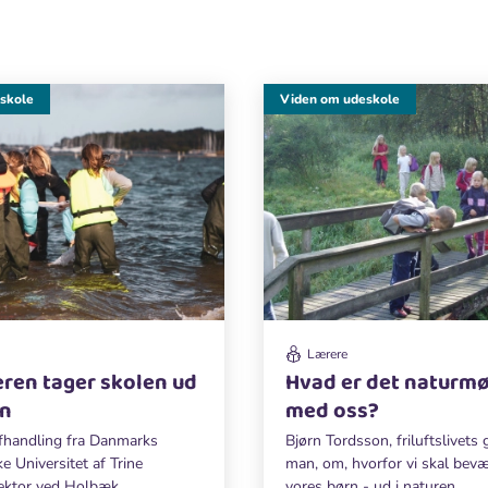
skole
Viden om udeskole
Lærere
eren tager skolen ud
Hvad er det naturmø
en
med oss?
afhandling fra Danmarks
Bjørn Tordsson, friluftslivets
 Universitet af Trine
man, om, hvorfor vi skal bev
lektor ved Holbæk
vores børn - ud i naturen.