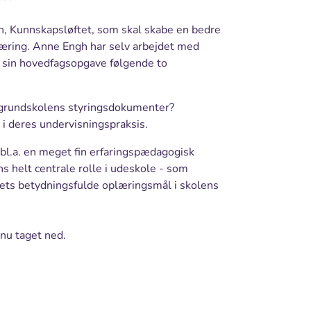
n, Kunnskapsløftet, som skal skabe en bedre
plæring. Anne Engh har selv arbejdet med
i sin hovedfagsopgave følgende to
 grundskolens styringsdokumenter?
i deres undervisningspraksis.
l.a. en meget fin erfaringspædagogisk
s helt centrale rolle i udeskole - som
ts betydningsfulde oplæringsmål i skolens
 nu taget ned.