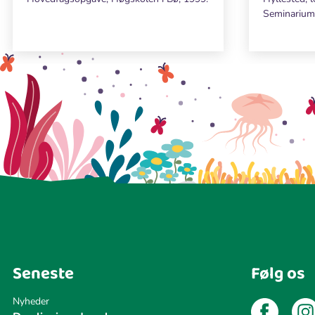
Seminarium 
Seneste
Følg os
Nyheder