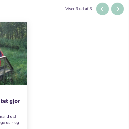
Viser
3
ud af
3
tet gjør
 grand old
æge os - og