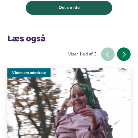
Del en ide
Læs også
Viser
1
ud af
3
Viden om udeskole