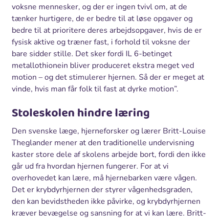
voksne mennesker, og der er ingen tvivl om, at de
tænker hurtigere, de er bedre til at løse opgaver og
bedre til at prioritere deres arbejdsopgaver, hvis de er
fysisk aktive og træner fast, i forhold til voksne der
bare sidder stille. Det sker fordi IL 6-betinget
metallothionein bliver produceret ekstra meget ved
motion – og det stimulerer hjernen. Så der er meget at
vinde, hvis man får folk til fast at dyrke motion”.
Stoleskolen hindre læring
Den svenske læge, hjerneforsker og lærer Britt-Louise
Theglander mener at den traditionelle undervisning
kaster store dele af skolens arbejde bort, fordi den ikke
går ud fra hvordan hjernen fungerer. For at vi
overhovedet kan lære, må hjernebarken være vågen.
Det er krybdyrhjernen der styrer vågenhedsgraden,
den kan bevidstheden ikke påvirke, og krybdyrhjernen
kræver bevægelse og sansning for at vi kan lære. Britt-