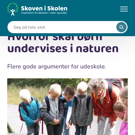
Gå
til
...
Viden om udeskole
hovedindhold
Hvorfor skal børn undervises i naturen
Hvorfor skal børn
undervises i naturen
Flere gode argumenter for udeskole.