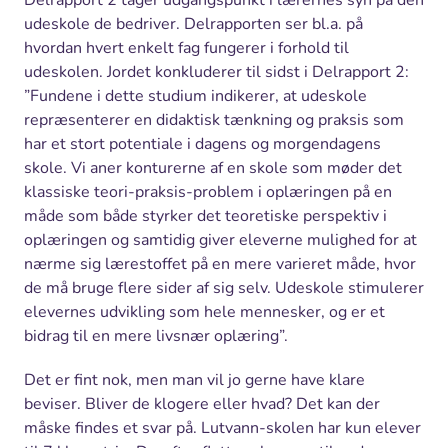
udeskole de bedriver. Delrapporten ser bl.a. på
hvordan hvert enkelt fag fungerer i forhold til
udeskolen. Jordet konkluderer til sidst i Delrapport 2:
”Fundene i dette studium indikerer, at udeskole
repræsenterer en didaktisk tænkning og praksis som
har et stort potentiale i dagens og morgendagens
skole. Vi aner konturerne af en skole som møder det
klassiske teori-praksis-problem i oplæringen på en
måde som både styrker det teoretiske perspektiv i
oplæringen og samtidig giver eleverne mulighed for at
nærme sig lærestoffet på en mere varieret måde, hvor
de må bruge flere sider af sig selv. Udeskole stimulerer
elevernes udvikling som hele mennesker, og er et
bidrag til en mere livsnær oplæring”.
Det er fint nok, men man vil jo gerne have klare
beviser. Bliver de klogere eller hvad? Det kan der
måske findes et svar på. Lutvann-skolen har kun elever