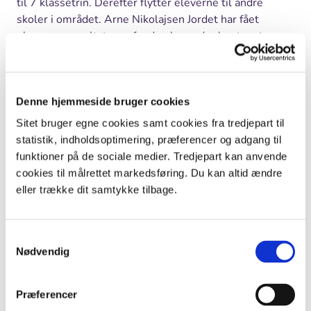
til 7 klassetrin. Derefter flytter eleverne til andre
skoler i området. Arne Nikolajsen Jordet har fået
eksamensresultaterne fra de elever der har taget
afgangseksamen efter 9. klasse – både udeskoleelever
og elever fra almindelige skoler. De ligger på hans
skrivebord, men er endnu ikke blevet bearbejdet. Så
det klokkeklare svar må hænge i luften lidt længere.
Denne hjemmeside bruger cookies
Sitet bruger egne cookies samt cookies fra tredjepart til
statistik, indholdsoptimering, præferencer og adgang til
GLADERE BØRN
funktioner på de sociale medier. Tredjepart kan anvende
cookies til målrettet markedsføring. Du kan altid ændre
Rødkilde – undervisning og sociale
eller trække dit samtykke tilbage.
relationer
Det sociale klima i klassen har stor indflydelse på den
Samtykkevalg
enkelte elevs velbefindende, og mange skoler bruger i
Nødvendig
dag ressourcer på at styrke de sociale strukturer, for at
undgå mobning. Udeskole har stor indflydelse på
hvordan eleverne fungerer socialt. Det viser bl.a.
Præferencer
spørgeskemaundersøgelse som Erik Mygind foretog på