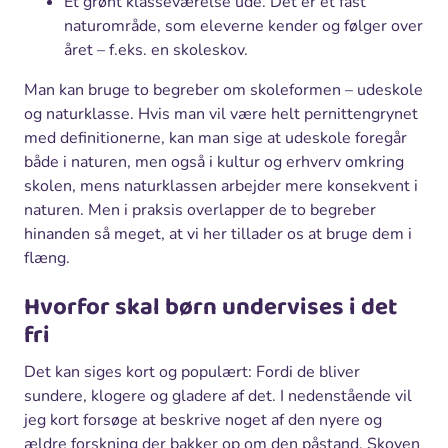
Et grønt klasseværelse ude. Det er et fast
naturområde, som eleverne kender og følger over
året – f.eks. en skoleskov.
Man kan bruge to begreber om skoleformen – udeskole
og naturklasse. Hvis man vil være helt pernittengrynet
med definitionerne, kan man sige at udeskole foregår
både i naturen, men også i kultur og erhverv omkring
skolen, mens naturklassen arbejder mere konsekvent i
naturen. Men i praksis overlapper de to begreber
hinanden så meget, at vi her tillader os at bruge dem i
flæng.
Hvorfor skal børn undervises i det
fri
Det kan siges kort og populært: Fordi de bliver
sundere, klogere og gladere af det. I nedenstående vil
jeg kort forsøge at beskrive noget af den nyere og
ældre forskning der bakker op om den påstand. Skoven