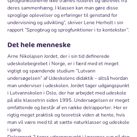
sprogfunktionerne ikke trænes isoleret og løsrevet fra
deres sammenhæng. I klassen kan man gøre disse
sproglige oplevelser og erfaringer til genstand for
undervisning og udvikling”, skriver Lene Herholt i sin
rapport ”Sprogbrug og sprogfunktioner i to kontekster”.
Det hele menneske
Arne Nikolajsen Jordet, der i sin tid definerede
udeskolebegrebet i Norge, er i færd med et meget
vigtigt og spændende studium ”Lutvann
undersøgelsen” af Udeskolens didaktik – altså hvordan
man underviser i udeskolen. Jordet tager udgangspunkt
i Lutvannskolen i Oslo, der har arbejdet med udeskole
på alle klassetrin siden 1995. Undersøgelsen er meget
omfattende og består af en række delrapporter. Her er
rigtig meget praktisk og teoretisk viden at hente, hvis
man vil være med til at sætte naturklasser og udeskole
i gang.
Delrapport 2 tager udgangspunkt i lærernes syn på den