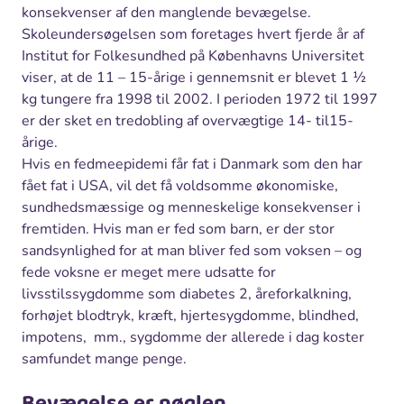
konsekvenser af den manglende bevægelse.
Skoleundersøgelsen som foretages hvert fjerde år af
Institut for Folkesundhed på Københavns Universitet
viser, at de 11 – 15-årige i gennemsnit er blevet 1 ½
kg tungere fra 1998 til 2002. I perioden 1972 til 1997
er der sket en tredobling af overvægtige 14- til15-
årige.
Hvis en fedmeepidemi får fat i Danmark som den har
fået fat i USA, vil det få voldsomme økonomiske,
sundhedsmæssige og menneskelige konsekvenser i
fremtiden. Hvis man er fed som barn, er der stor
sandsynlighed for at man bliver fed som voksen – og
fede voksne er meget mere udsatte for
livsstilssygdomme som diabetes 2, åreforkalkning,
forhøjet blodtryk, kræft, hjertesygdomme, blindhed,
impotens, mm., sygdomme der allerede i dag koster
samfundet mange penge.
Bevægelse er nøglen