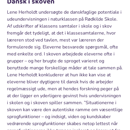
Dansk i skoven
Lene Herholdt undersøgte de danskfaglige potentiale i
udeundervisningen i naturklassen på Rødkilde Skole.
Af udskrifter af klassens samtaler i skole og i skov
fremgår det tydeligt, at det i klassesamtalerne, hvor
læreren stod ved tavlen, mest var læreren der
formulerede sig. Eleverne besvarede spørgsmål, ofte
med enkelte ord. I skoven arbejdede eleverne ofte i
grupper – og her brugte de sproget varieret og
benyttede mange forskellige måder at tale sammen på.
Lene Herholdt konkluderer at hun ikke kan vise at
eleverne bliver dygtigere til dansk hvis de arbejder
regelmæssigt ude, men at hendes forskning peger på
at der ligger en yderligere gevinst hvis undervisningen
i skolen og i skoven spiller sammen. ”Situationerne i
skoven kan være den autentiske ramme om væsentlige
sprogfunktioner – og indsigt, viden og kundskaber
vedrørende sprogfunktioner skabes netop lettest når