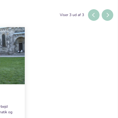
Viser
3
ud af
3
rbejd
matik og