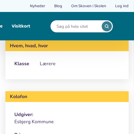
Nyheder
Blog
Om Skoven i Skolen
Log ind
le
Visitkort
Print
Find opskrifter på bålmad og mad fra naturen.
Hvem, hvad, hvor
Klasse
Lærere
Kolofon
Udgiver:
Esbjerg Kommune