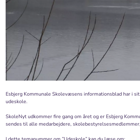
Esbjerg Kommunale Skolevæsens informationsblad har i si
udeskole.
SkoleNyt udkommer fire gang om året og er Esbjerg Komm
sendes til alle medarbejdere, skolebestyrelsesmedlemmer,
I dette temanummer om ”Udeskole” kan du læse om: