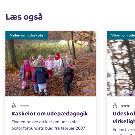
Læs også
Viden om udeskole
Viden om ude
Lærere
Lærere
Kaskelot om udepædagogik
Udeskole
virkeli
Find en række artikler om udeskole i
biologforbundets blad fra februar 2007.
En kort vej