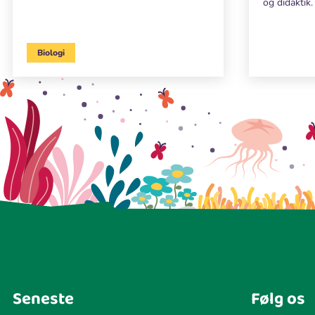
og didaktik.
Biologi
Seneste
Følg os