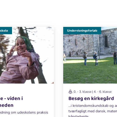
skole
Undervisningsforløb
0. - 3. klasse | 4. - 6. klasse
 - viden i
Besøg en kirkegård
gheden
...i kristendomskundskab og a
tværfagligt med dansk, mate
ledning om udeskolens praksis
håndarbejde.