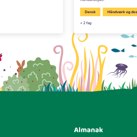
Dansk
Håndværk og des
+ 2 fag
Almanak