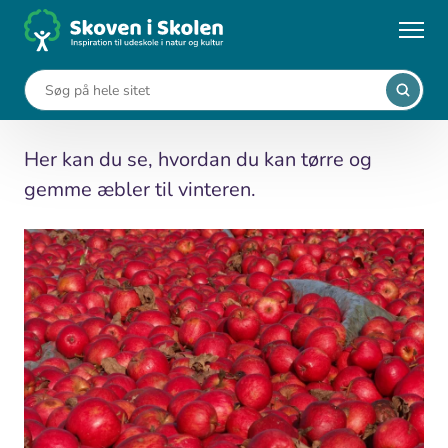
Gå
til
...
Vild mad
Æbler - tørrede
hovedindhold
Æbler - tørrede
Her kan du se, hvordan du kan tørre og
gemme æbler til vinteren.