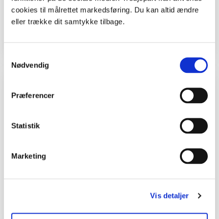
og gamle. Hvis du er lærer, kan du bruge ideen
cookies til målrettet markedsføring. Du kan altid ændre
i skolen, men du må selv tænke den ind i dit
eller trække dit samtykke tilbage.
fag.
Samtykkevalg
Nødvendig
Kolofon
Præferencer
Tekst og foto
Statistik
Malene Bendix.
Ide
Marketing
Christine H. Hansen, udeskolelærer på
Bavneskolen ved Nimtofte.
Vis detaljer