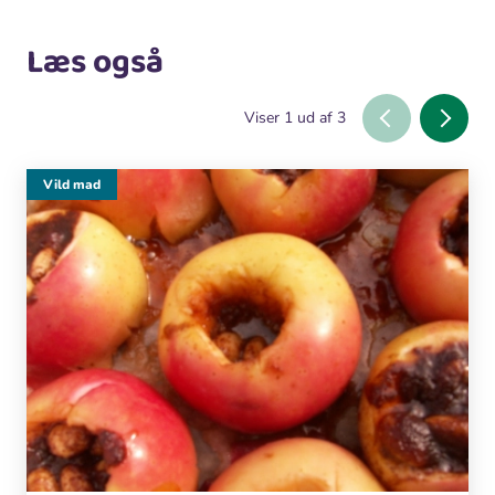
Læs også
Viser
1
ud af
3
Vild mad