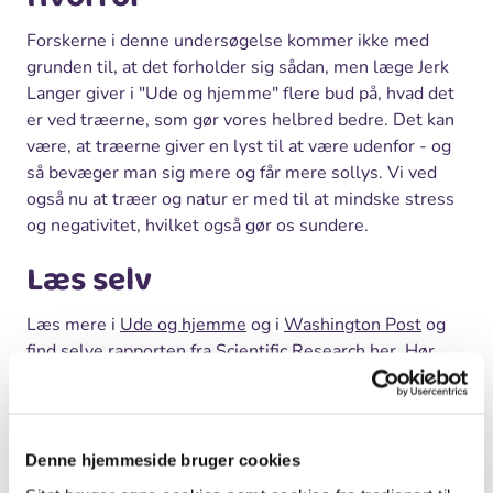
Forskerne i denne undersøgelse kommer ikke med
grunden til, at det forholder sig sådan, men læge Jerk
Langer giver i "Ude og hjemme" flere bud på, hvad det
er ved træerne, som gør vores helbred bedre. Det kan
være, at træerne giver en lyst til at være udenfor - og
så bevæger man sig mere og får mere sollys. Vi ved
også nu at træer og natur er med til at mindske stress
og negativitet, hvilket også gør os sundere.
Læs selv
Læs mere i
Ude og hjemme
og i
Washington Post
og
find selve rapporten fra
Scientific Research her
. Hør
psykolog Ebbe Lavendt forklarer, hvordan naturen
virker på krop og sind i
DR P4 Eftermiddag
.
Plant træer
Denne hjemmeside bruger cookies