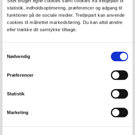
Sitet bruger egne cookies samt cookies fra tredjepart til
Og
Genplant Planeten
:)
statistik, indholdsoptimering, præferencer og adgang til
funktioner på de sociale medier. Tredjepart kan anvende
Print
cookies til målrettet markedsføring. Du kan altid ændre
eller trække dit samtykke tilbage.
Sidste nyt
Samtykkevalg
Nødvendig
Viser
1
ud af
12
Præferencer
Nyhed
Statistik
Marketing