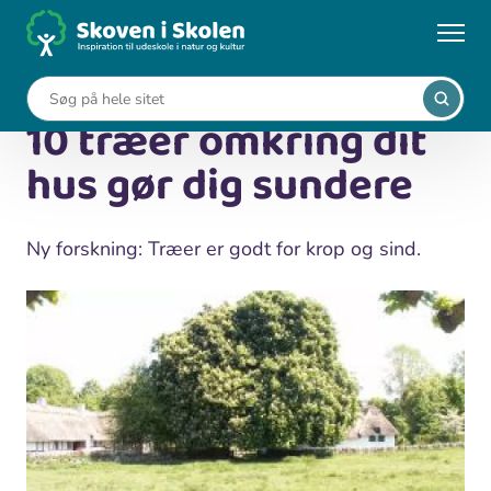
Gå
til
...
Nyheder
10 træer omkring dit hus gør dig sundere
hovedindhold
8. september 2015
10 træer omkring dit
hus gør dig sundere
Ny forskning: Træer er godt for krop og sind.