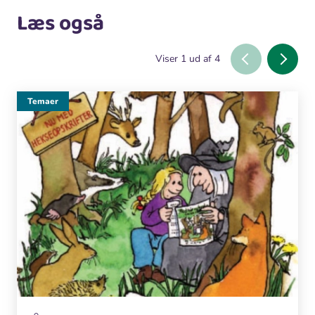
Læs også
Viser
1
ud af
4
Temaer