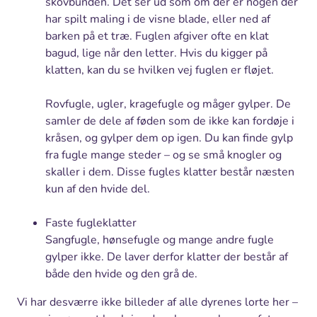
skovbunden. Det ser ud som om der er nogen der
har spilt maling i de visne blade, eller ned af
barken på et træ. Fuglen afgiver ofte en klat
bagud, lige når den letter. Hvis du kigger på
klatten, kan du se hvilken vej fuglen er fløjet.
Rovfugle, ugler, kragefugle og måger gylper. De
samler de dele af føden som de ikke kan fordøje i
kråsen, og gylper dem op igen. Du kan finde gylp
fra fugle mange steder – og se små knogler og
skaller i dem. Disse fugles klatter består næsten
kun af den hvide del.
Faste fugleklatter
Sangfugle, hønsefugle og mange andre fugle
gylper ikke. De laver derfor klatter der består af
både den hvide og den grå de.
Vi har desværre ikke billeder af alle dyrenes lorte her –