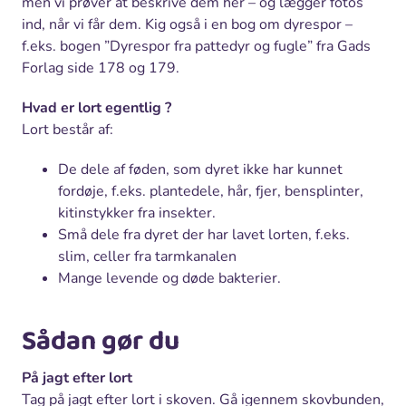
men vi prøver at beskrive dem her – og lægger fotos
ind, når vi får dem. Kig også i en bog om dyrespor –
f.eks. bogen ”Dyrespor fra pattedyr og fugle” fra Gads
Forlag side 178 og 179.
Hvad er lort egentlig ?
Lort består af:
De dele af føden, som dyret ikke har kunnet
fordøje, f.eks. plantedele, hår, fjer, bensplinter,
kitinstykker fra insekter.
Små dele fra dyret der har lavet lorten, f.eks.
slim, celler fra tarmkanalen
Mange levende og døde bakterier.
Sådan gør du
På jagt efter lort
Tag på jagt efter lort i skoven. Gå igennem skovbunden,