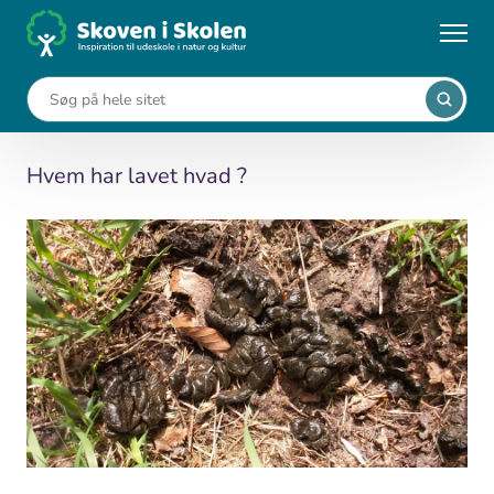
Gå
til
...
Aktiviteter
Dyrelort
hovedindhold
Dyrelort
Hvem har lavet hvad ?