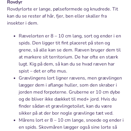
Rovdyr
Rovdyrlorte er lange, pølseformede og knudrede. Tit
kan du se rester af hår, fjer, ben eller skaller fra
insekter i dem.
Rævelorten er 8 – 10 cm lang, sort og ender i en
spids. Den ligger tit fint placeret på sten og
grene, så alle kan se dem. Ræven bruger dem til
at markere sit territorium. De har ofte en stærk
lugt. Kig på dem, så kan du se hvad ræven har
spist – det er ofte mus.
Grævlingens lort ligner rævens, men grævlingen
lægger dem i aflange huller, som den skraber i
jorden med forpoterne. Gruberne er 10 cm dybe
og de bliver ikke dækket til med+ jord. Hvis du
finder sådan et grævlingetoilet, kan du være
sikker på at der bor nogle grævlinge tæt ved.
Mårens lort er 8 – 10 cm lange, snoede og ender i
en spids. Skovmåren lægger også sine lorte så