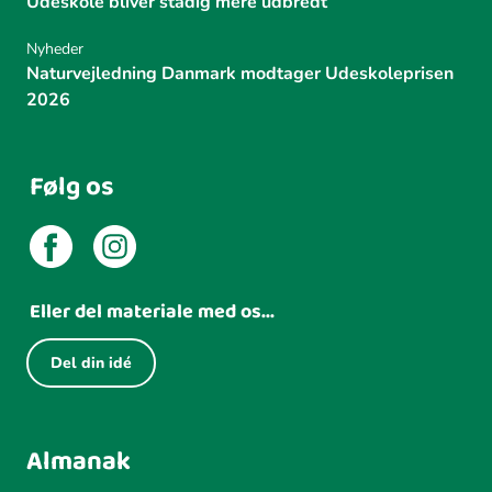
Udeskole bliver stadig mere udbredt
Nyheder
Naturvejledning Danmark modtager Udeskoleprisen
2026
Følg os
Eller del materiale med os...
Del din idé
Almanak