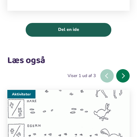
Del en ide
Læs også
Viser
1
ud af
3
Aktiviteter