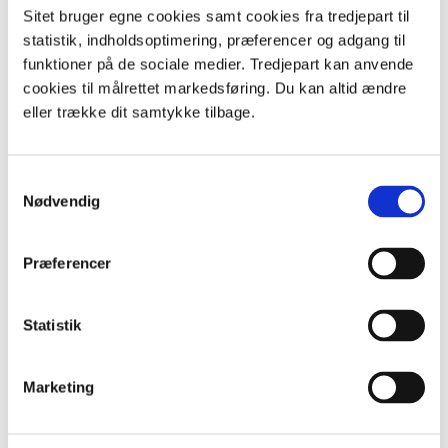
Sitet bruger egne cookies samt cookies fra tredjepart til
Du kan finde steder, hvor hjorten har skrabet i bladene
statistik, indholdsoptimering, præferencer og adgang til
Foto: Birger Furbo
funktioner på de sociale medier. Tredjepart kan anvende
Veksler
cookies til målrettet markedsføring. Du kan altid ændre
Hjortene tramper stier, man kalder for veksler. De går
eller trække dit samtykke tilbage.
tit de samme veje, fra deres hvilesteder til æde- og
drikkepladser. Du kan finde og følge deres veksler.
Samtykkevalg
Nødvendig
Præferencer
Statistik
Marketing