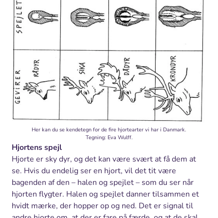
Her kan du se kendetegn for de fire hjortearter vi har i Danmark.
Tegning: Eva Wulff.
Hjortens spejl
Hjorte er sky dyr, og det kan være svært at få dem at
se. Hvis du endelig ser en hjort, vil det tit være
bagenden af den – halen og spejlet – som du ser når
hjorten flygter. Halen og spejlet danner tilsammen et
hvidt mærke, der hopper op og ned. Det er signal til
andre hjorte om, at der er fare på færde, og at de skal