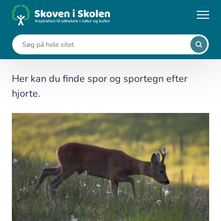
Gå
til
...
Aktiviteter
Hjortespor
hovedindhold
Hjortespor
Her kan du finde spor og sportegn efter
hjorte.