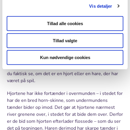
Vis detaljer
Tillad alle cookies
Her er en hjortesti - en veksel - der løber ind i skoven. Du kan følge sådan en
veksel.
Foto: Birger Furbo
Bid
Tillad valgte
Om sommeren æder hjortene græs og urter – men det
er der ikke meget af om vinteren. Da æder hjortene
Kun nødvendige cookies
knopper og friske kviste fra de træer de kan nå. Det gør
haren også, men hvis du kigger på den afbidte gren, kan
du faktisk se, om det er en hjort eller en hare, der har
været på spil.
Hjortene har ikke fortænder i overmunden – i stedet for
har de en bred horn-skinne, som undermundens
tænder bider op imod. Det gør at hjortene nærmest
river grenene over, i stedet for at bide dem over. Derfor
er de bid som hjorten efterlader flossede – som du ser
det på tegningen. Haren derimod har skarpe tænder i