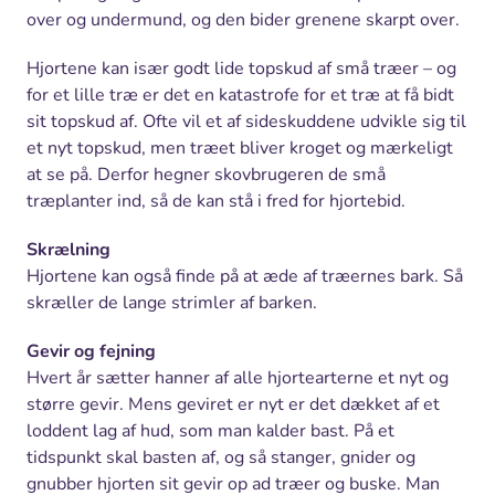
over og undermund, og den bider grenene skarpt over.
Hjortene kan især godt lide topskud af små træer – og
for et lille træ er det en katastrofe for et træ at få bidt
sit topskud af. Ofte vil et af sideskuddene udvikle sig til
et nyt topskud, men træet bliver kroget og mærkeligt
at se på. Derfor hegner skovbrugeren de små
træplanter ind, så de kan stå i fred for hjortebid.
Skrælning
Hjortene kan også finde på at æde af træernes bark. Så
skræller de lange strimler af barken.
Gevir og fejning
Hvert år sætter hanner af alle hjortearterne et nyt og
større gevir. Mens geviret er nyt er det dækket af et
loddent lag af hud, som man kalder bast. På et
tidspunkt skal basten af, og så stanger, gnider og
gnubber hjorten sit gevir op ad træer og buske. Man