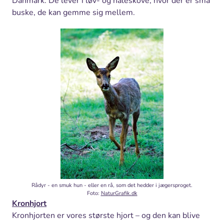
Danmark. De lever i løv- og nåleskove, hvor der er små
buske, de kan gemme sig mellem.
Rådyr - en smuk hun - eller en rå, som det hedder i jægersproget.
Foto:
NaturGrafik.dk
Kronhjort
Kronhjorten er vores største hjort – og den kan blive