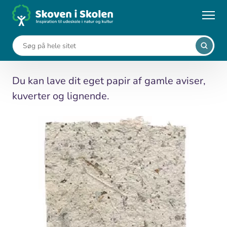
Gå
til
...
Aktiviteter
Lav genbrugspapir
hovedindhold
Lav genbrugspapir
Du kan lave dit eget papir af gamle aviser,
kuverter og lignende.