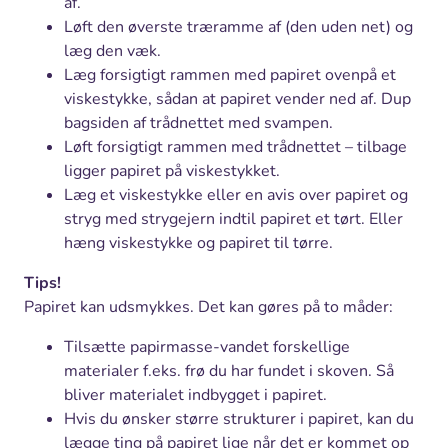
af.
Løft den øverste træramme af (den uden net) og
læg den væk.
Læg forsigtigt rammen med papiret ovenpå et
viskestykke, sådan at papiret vender ned af. Dup
bagsiden af trådnettet med svampen.
Løft forsigtigt rammen med trådnettet – tilbage
ligger papiret på viskestykket.
Læg et viskestykke eller en avis over papiret og
stryg med strygejern indtil papiret et tørt. Eller
hæng viskestykke og papiret til tørre.
Tips!
Papiret kan udsmykkes. Det kan gøres på to måder:
Tilsætte papirmasse-vandet forskellige
materialer f.eks. frø du har fundet i skoven. Så
bliver materialet indbygget i papiret.
Hvis du ønsker større strukturer i papiret, kan du
lægge ting på papiret lige når det er kommet op