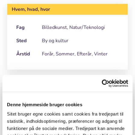
Hvem, hvad, hvor
Fag
Billedkunst, Natur/Teknologi
Sted
By og kultur
Årstid
Forår, Sommer, Efterår, Vinter
Grej
Denne hjemmeside bruger cookies
Til papirfremstilling skal du bruge:
Sitet bruger egne cookies samt cookies fra tredjepart til
statistik, indholdsoptimering, præferencer og adgang til
Stor balje (større end rammerne)
funktioner på de sociale medier. Tredjepart kan anvende