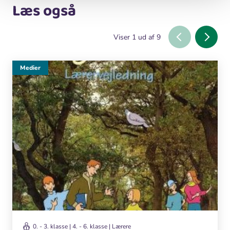
Læs også
Viser
1
ud af
9
Medier
0. - 3. klasse | 4. - 6. klasse | Lærere