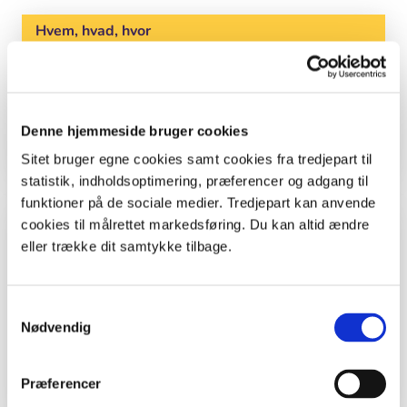
Hvem, hvad, hvor
Klasse
Lærere
Sted
Skov
Denne hjemmeside bruger cookies
Sitet bruger egne cookies samt cookies fra tredjepart til
statistik, indholdsoptimering, præferencer og adgang til
funktioner på de sociale medier. Tredjepart kan anvende
Kolofon
cookies til målrettet markedsføring. Du kan altid ændre
eller trække dit samtykke tilbage.
Forfatter: Marit Hebæk, Liv Sommer Holmen
og Anne Retterstøl
Samtykkevalg
Nødvendig
Anmeldelse: Malene Bendix
Præferencer