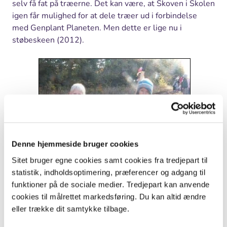
selv få fat på træerne. Det kan være, at Skoven i Skolen
igen får mulighed for at dele træer ud i forbindelse
med Genplant Planeten. Men dette er lige nu i
støbeskeen (2012).
Denne hjemmeside bruger cookies
Sitet bruger egne cookies samt cookies fra tredjepart til
statistik, indholdsoptimering, præferencer og adgang til
Plant træer - og lær natur/teknik
funktioner på de sociale medier. Tredjepart kan anvende
Foto: Malene Bendix.
cookies til målrettet markedsføring. Du kan altid ændre
Hvorfor planter vi træer
eller trække dit samtykke tilbage.
Folketinget besluttede i 1989, at vi skal fordoble det