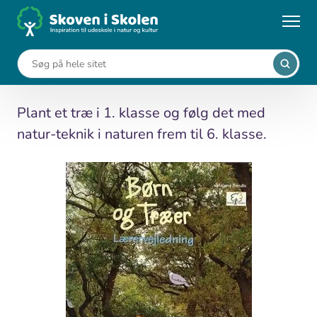
Gå
til
...
Medier
Børn og Træer
hovedindhold
Børn og Træer
Plant et træ i 1. klasse og følg det med
natur-teknik i naturen frem til 6. klasse.