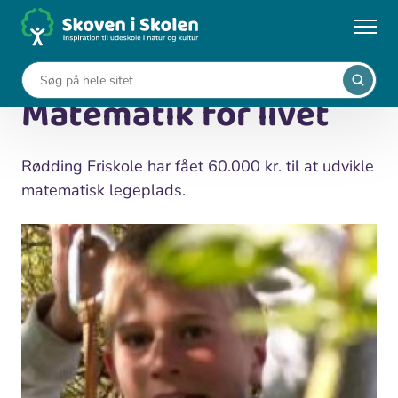
Gå
til
...
Nyheder
Matematik for livet
hovedindhold
18. januar 2013
Matematik for livet
Rødding Friskole har fået 60.000 kr. til at udvikle
matematisk legeplads.