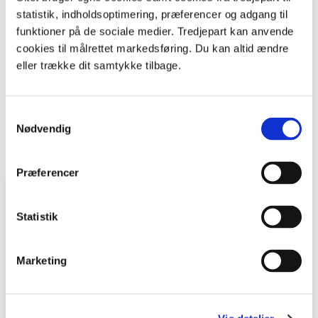
statistik, indholdsoptimering, præferencer og adgang til
Læs mere på i Rødding Avis på
Ugeavisen.dk
.
funktioner på de sociale medier. Tredjepart kan anvende
Print
cookies til målrettet markedsføring. Du kan altid ændre
eller trække dit samtykke tilbage.
Sidste nyt
Samtykkevalg
Nødvendig
Viser
1
ud af
12
Præferencer
Nyhed
Statistik
Marketing