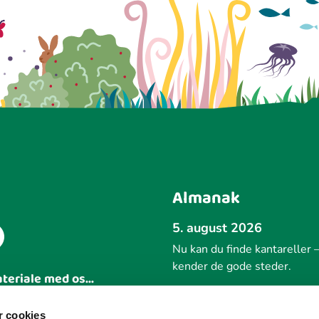
Almanak
5. august 2026
Nu kan du finde kantareller –
kender de gode steder.
ateriale med os...
Forrige
 idé
 cookies