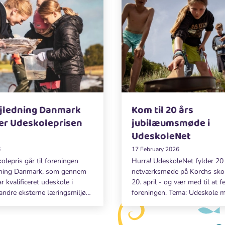
jledning Danmark
Kom til 20 års
r Udeskoleprisen
jubilæumsmøde i
UdeskoleNet
6
17 February 2026
olepris går til foreningen
Hurra! UdeskoleNet fylder 20 
dning Danmark, som gennem
netværksmøde på Korchs skol
 kvalificeret udeskole i
20. april - og vær med til at fe
andre eksterne læringsmiljøer.
foreningen. Tema: Udeskole mi
overrakt på Korchs skole i
prisen følger et diplom og et