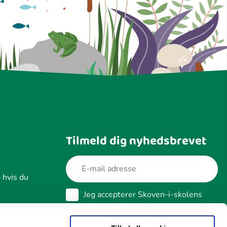
Tilmeld dig nyhedsbrevet
 hvis du
Jeg accepterer Skoven-i-skolens
betingelser for behandling af data
Næste
Læs vores cookie- og datapolitik