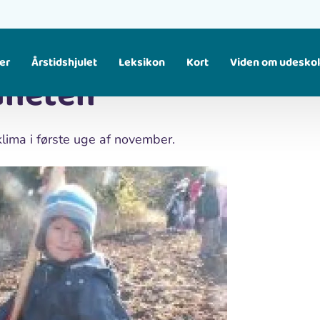
er
Årstidshjulet
Leksikon
Kort
Viden om udesko
aneten
Find større temaer, som samler flere materialer om samme emne. Fx fugle, klima, affald osv.
klima i første uge af november.