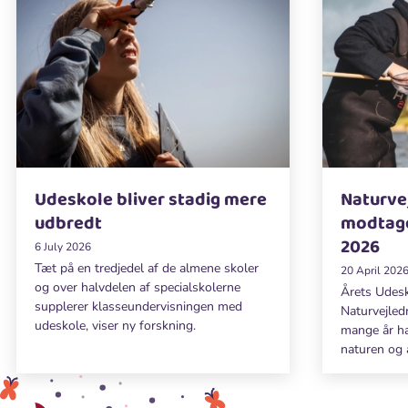
Udeskole bliver stadig mere
Naturve
udbredt
modtage
2026
6 July 2026
Tæt på en tredjedel af de almene skoler
20 April 202
og over halvdelen af specialskolerne
Årets Udesk
supplerer klasseundervisningen med
Naturvejle
udeskole, viser ny forskning.
mange år har
naturen og 
Prisen blev 
Århus. Med 
æbletræ.