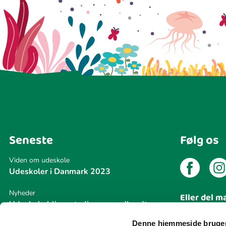
Seneste
Følg os
Viden om udeskole
Udeskoler i Danmark 2023
Nyheder
Eller del m
Udeskole bliver stadig mere udbredt
Del din
Denne hjemmeside bruger
Nyheder