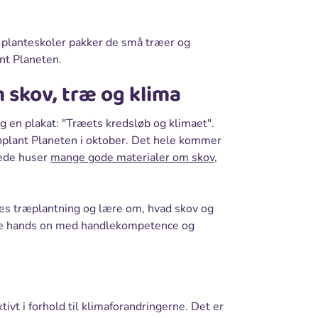
re planteskoler pakker de små træer og
nt Planeten.
 skov, træ og klima
og en plakat: "Træets kredsløb og klimaet".
enplant Planeten i oktober. Det hele kommer
erede huser
mange gode materialer om skov,
res træplantning og lære om, hvad skov og
ne hands on med handlekompetence og
ivt i forhold til klimaforandringerne. Det er