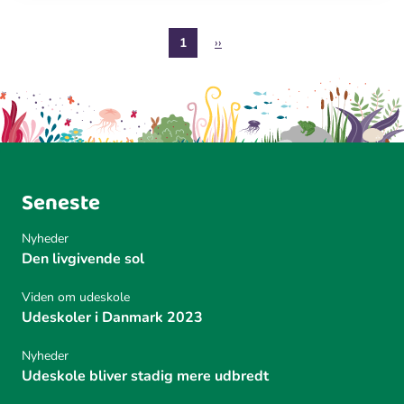
S
Nuværende
1
Næste
››
i
side
side
d
e
i
n
d
d
Seneste
e
l
Nyheder
i
Den livgivende sol
n
g
Viden om udeskole
Udeskoler i Danmark 2023
Nyheder
Udeskole bliver stadig mere udbredt