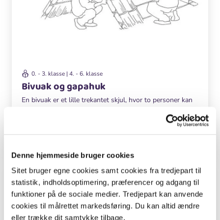
0. - 3. klasse | 4. - 6. klasse
Bivuak og gapahuk
En bivuak er et lille trekantet skjul, hvor to personer kan
sove tørt og varmt. En gapahuk er et større skjul. Se her,
hvordan du bygger bivuakker og gapahukker.
Håndværk og design
Idræt
Denne hjemmeside bruger cookies
Sitet bruger egne cookies samt cookies fra tredjepart til
Aktiviteter
statistik, indholdsoptimering, præferencer og adgang til
funktioner på de sociale medier. Tredjepart kan anvende
cookies til målrettet markedsføring. Du kan altid ændre
eller trække dit samtykke tilbage.