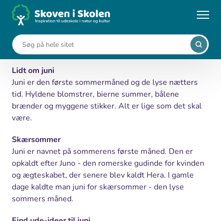
Gå
til
Forside
Juni
hovedindhold
Juni
Lidt om juni
Juni er den første sommermåned og de lyse nætters
tid. Hyldene blomstrer, bierne summer, bålene
brænder og myggene stikker. Alt er lige som det skal
være.
Skærsommer
Juni er navnet på sommerens første måned. Den er
opkaldt efter Juno - den romerske gudinde for kvinden
og ægteskabet, der senere blev kaldt Hera. I gamle
dage kaldte man juni for skærsommer - den lyse
sommers måned.
Find ude-ideer til juni