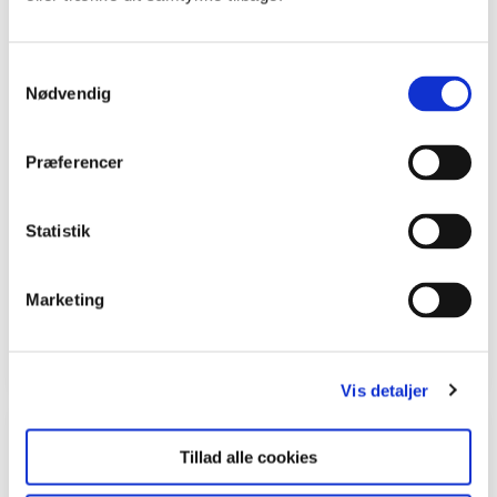
Samtykkevalg
Nødvendig
Præferencer
Statistik
Blomsterpynt
Få ideer til, hvordan du kan pynte dig selv og andre med
Marketing
blomster.
Billedkunst
Natur/Teknologi
Vis detaljer
Leksikon
Tillad alle cookies