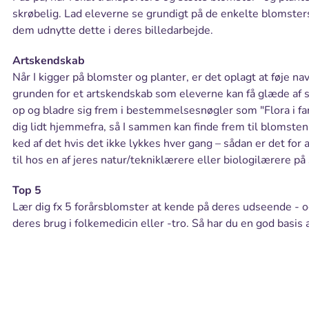
skrøbelig. Lad eleverne se grundigt på de enkelte blomster
dem udnytte dette i deres billedarbejde.
Artskendskab
Når I kigger på blomster og planter, er det oplagt at føje na
grunden for et artskendskab som eleverne kan få glæde af s
op og bladre sig frem i bestemmelsesnøgler som "Flora i farv
dig lidt hjemmefra, så I sammen kan finde frem til blomsten e
ked af det hvis det ikke lykkes hver gang – sådan er det for 
til hos en af jeres natur/tekniklærere eller biologilærere på
Top 5
Lær dig fx 5 forårsblomster at kende på deres udseende - o
deres brug i folkemedicin eller -tro. Så har du en god basis