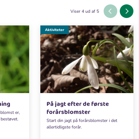
Viser
4
ud af
5
Aktiviteter
ning
På jagt efter de første
forårsblomster
blomst er,
 bestøvet.
Start din jagt på forårsblomster i det
allertidligste forår.