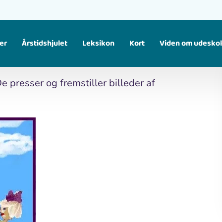
er
Årstidshjulet
Leksikon
Kort
Viden om udesko
Find større temaer, som samler flere materialer om samme emne. Fx fugle, klima, affald osv.
 presser og fremstiller billeder af