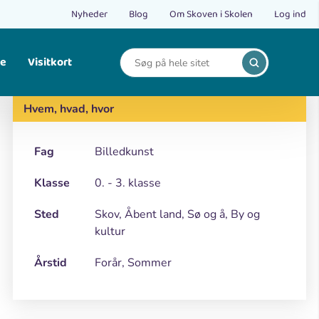
Nyheder
Blog
Om Skoven i Skolen
Log ind
le
Visitkort
Print
Find opskrifter på bålmad og mad fra naturen.
Hvem, hvad, hvor
Fag
Billedkunst
Klasse
0. - 3. klasse
Sted
Skov, Åbent land, Sø og å, By og
kultur
Årstid
Forår, Sommer