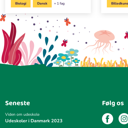
Biologi
Dansk
+ 1 fag
Billedkun
Seneste
Følg os
Viden om udeskole
Udeskoler i Danmark 2023