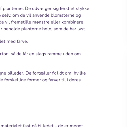
 af planterne. De udvælger sig først et stykke
 selv, om de vil anvende blomsterne og
r de vil fremstille mønstre eller kombinere
r beholde planterne hele, som de har lyst.
edet med farve.
karton, så de får en slags ramme uden om
e billeder. De fortæller fx lidt om, hvilke
 forskellige former og farver til i deres
materialet fast på billedet – de er meget