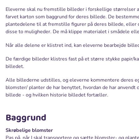
Eleverne skal nu fremstille billeder i forskellige størrelser
farvet karton som baggrund for deres billede. De bestemme
plantedelene til at fremstille figurer på deres billede, elle
disse to muligheder. De må klippe materialet i smådele elle
Når alle delene er klistret ind, kan eleverne bearbejde bill
De færdige billeder klistres fast på et større stykke papir/
billedet.
Alle billederne udstilles, og eleverne kommentere deres egn
blomster/ planter de har benyttet, hvordan de har anvendt de
billede - og hvilken historie billedet fortæller.
Baggrund
Skrøbelige blomster
Pas på, når I skal transportere og sætte blomster- og plante