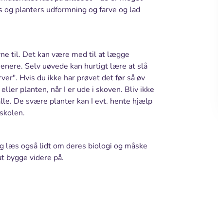
s og planters udformning og farve og lad
vne til. Det kan være med til at lægge
enere. Selv uøvede kan hurtigt lære at slå
er". Hvis du ikke har prøvet det før så øv
ller planten, når I er ude i skoven. Bliv ikke
alle. De svære planter kan I evt. hente hjælp
 skolen.
g læs også lidt om deres biologi og måske
 at bygge videre på.