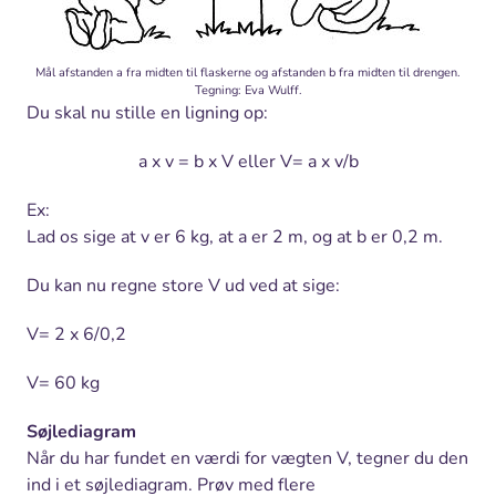
Mål afstanden a fra midten til flaskerne og afstanden b fra midten til drengen.
Tegning: Eva Wulff.
Du skal nu stille en ligning op:
a x v = b x V eller V= a x v/b
Ex:
Lad os sige at v er 6 kg, at a er 2 m, og at b er 0,2 m.
Du kan nu regne store V ud ved at sige:
V= 2 x 6/0,2
V= 60 kg
Søjlediagram
Når du har fundet en værdi for vægten V, tegner du den
ind i et søjlediagram. Prøv med flere