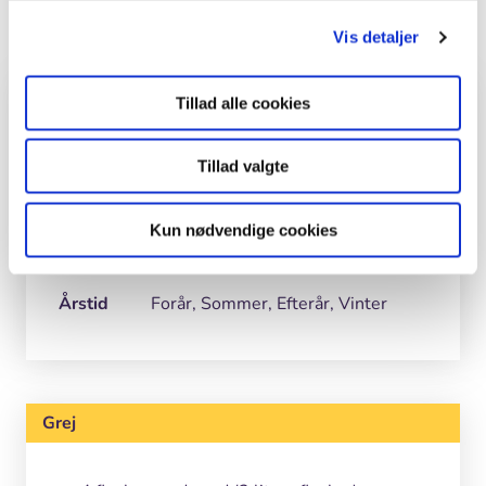
Print
Vis detaljer
Hvem, hvad, hvor
Tillad alle cookies
Fag
Fysik/Kemi, Matematik
Tillad valgte
Klasse
7. - 9. klasse
Kun nødvendige cookies
Sted
By og kultur
Årstid
Forår, Sommer, Efterår, Vinter
Grej