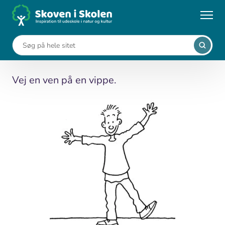
Gå
til
...
Undervisningsforløb
Find vægten
hovedindhold
Find vægten
Vej en ven på en vippe.