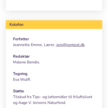
“Deltage i udvikling af hensigtsmæssige
beregningsmetoder på baggrund af egen
forståelse samt vælge og benytte
Kolofon
regneregler og former”
“Forstå og benytte matematiske udtryk,
Forfatter
hvori der indgår variable”
Jeannette Emme, Lærer,
jem@context.dk
.
Redaktør
Malene Bendix.
Tegning
Eva Wulff.
Støtte
Tilskud fra Tips- og lottomidler til friluftslivet
og Aage V. Jensens Naturfond.