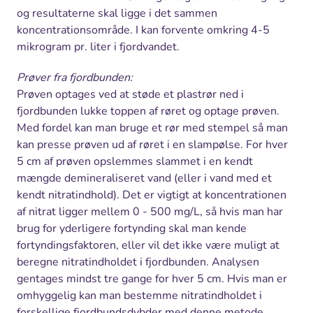
og resultaterne skal ligge i det sammen
koncentrationsområde. I kan forvente omkring 4-5
mikrogram pr. liter i fjordvandet.
Prøver fra fjordbunden:
Prøven optages ved at støde et plastrør ned i
fjordbunden lukke toppen af røret og optage prøven.
Med fordel kan man bruge et rør med stempel så man
kan presse prøven ud af røret i en slampølse. For hver
5 cm af prøven opslemmes slammet i en kendt
mængde demineraliseret vand (eller i vand med et
kendt nitratindhold). Det er vigtigt at koncentrationen
af nitrat ligger mellem 0 - 500 mg/L, så hvis man har
brug for yderligere fortynding skal man kende
fortyndingsfaktoren, eller vil det ikke være muligt at
beregne nitratindholdet i fjordbunden. Analysen
gentages mindst tre gange for hver 5 cm. Hvis man er
omhyggelig kan man bestemme nitratindholdet i
forskellige fjordbundsdybder med denne metode.