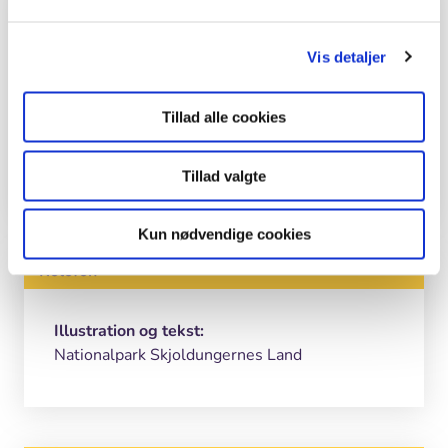
Grej
Vis detaljer
Nitratstik
PVC prøveoptagelsesrør med låg
Tillad alle cookies
Vandprøveopsamlingsbeholder
Demineraliseret vand
Tillad valgte
Kun nødvendige cookies
Kolofon
Illustration og tekst:
Nationalpark Skjoldungernes Land