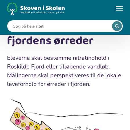
Gå
til
...
Undervisningsforløb
Nitratmålinger og fjordens ørreder
hovedindhold
Nitratmålinger og
fjordens ørreder
Eleverne skal bestemme nitratindhold i
Roskilde Fjord eller tilløbende vandløb.
Målingerne skal perspektiveres til de lokale
leveforhold for ørreder i fjorden.