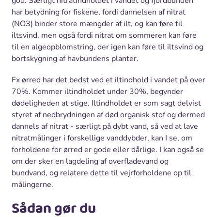
god. Særligt nitratindholdet i vandet og fjordbunden
har betydning for fiskene, fordi dannelsen af nitrat
(NO3) binder store mængder af ilt, og kan føre til
iltsvind, men også fordi nitrat om sommeren kan føre
til en algeopblomstring, der igen kan føre til iltsvind og
bortskygning af havbundens planter.
Fx ørred har det bedst ved et iltindhold i vandet på over
70%. Kommer iltindholdet under 30%, begynder
dødeligheden at stige. Iltindholdet er som sagt delvist
styret af nedbrydningen af død organisk stof og dermed
dannels af nitrat - særligt på dybt vand, så ved at lave
nitratmålinger i forskellige vanddybder, kan I se, om
forholdene for ørred er gode eller dårlige. I kan også se
om der sker en lagdeling af overfladevand og
bundvand, og relatere dette til vejrforholdene op til
målingerne.
Sådan gør du