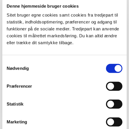
Print
Denne hjemmeside bruger cookies
Sitet bruger egne cookies samt cookies fra tredjepart til
statistik, indholdsoptimering, præferencer og adgang til
Hvem, hvad, hvor
funktioner på de sociale medier. Tredjepart kan anvende
cookies til målrettet markedsføring. Du kan altid ændre
Fag
Biologi, Fysik/Kemi,
eller trække dit samtykke tilbage.
Natur/Teknologi
Klasse
4. - 6. klasse, 7. - 9. klasse
Samtykkevalg
Nødvendig
Årstid
Forår, Sommer, Efterår, Vinter
Breddegrad
55.675113577283916
Præferencer
Længdegrad
12.078592063249232
Statistik
Marketing