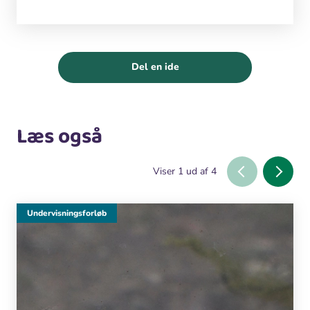
Del en ide
Læs også
Viser
1
ud af
4
Undervisningsforløb