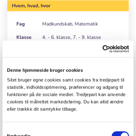
Hvem, hvad, hvor
Fag
Madkundskab, Matematik
Klasse
4. - 6. klasse, 7. - 9. klasse
Årstid
Forår, Sommer, Efterår, Vinter
Denne hjemmeside bruger cookies
Sitet bruger egne cookies samt cookies fra tredjepart til
Grej
statistik, indholdsoptimering, præferencer og adgang til
funktioner på de sociale medier. Tredjepart kan anvende
Forud for aktiviteten skal læreren sørge for:
cookies til målrettet markedsføring. Du kan altid ændre
eller trække dit samtykke tilbage.
Indkøb af ingredienser til fladbrød
Brændekævler til brug i fase 2.
Samtykkevalg
Økser, knive, flækøkse, sav & saks m.m.
Nødvendig