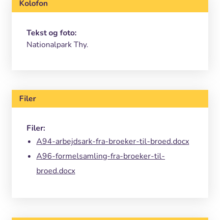
Kolofon
Tekst og foto:
Nationalpark Thy.
Filer
Filer:
A94-arbejdsark-fra-broeker-til-broed.docx
A96-formelsamling-fra-broeker-til-
broed.docx