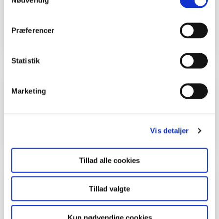
Bålpande
Udskrive arbejdsark til eleverne
Præferencer
Statistik
Udeskolelokaliteter
Marketing
Her kan du se et
kort
over udeskolelokaliteter i
Nationalpark Thy.
Vis detaljer
Tillad alle cookies
Tid
Tillad valgte
2 timer
Kun nødvendige cookies