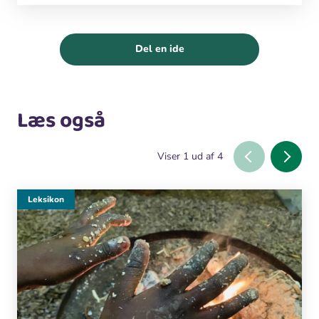
Del en ide
Læs også
Viser
1
ud af
4
Leksikon