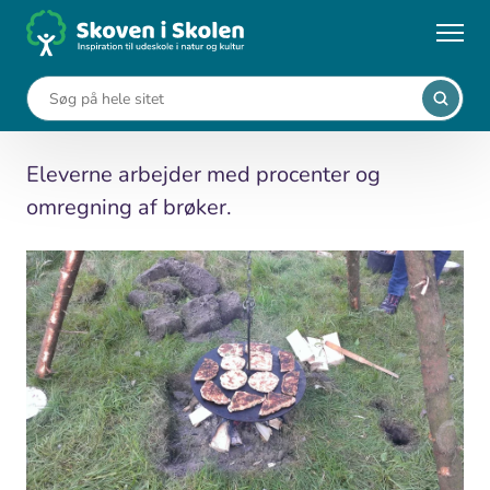
Gå
til
...
Undervisningsforløb
Fra brøker til brød
hovedindhold
Fra brøker til brød
Eleverne arbejder med procenter og
omregning af brøker.