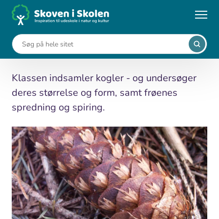
Gå
til
...
Undervisningsforløb
Regn med grankogler
hovedindhold
Regn med grankogler
Klassen indsamler kogler - og undersøger
deres størrelse og form, samt frøenes
spredning og spiring.