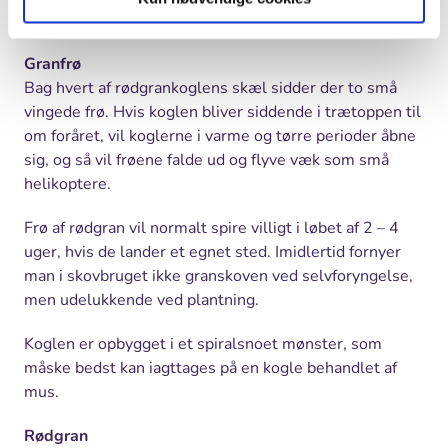
Baggrund
Granfrø
Bag hvert af rødgrankoglens skæl sidder der to små
vingede frø. Hvis koglen bliver siddende i trætoppen til
om foråret, vil koglerne i varme og tørre perioder åbne
sig, og så vil frøene falde ud og flyve væk som små
helikoptere.
Frø af rødgran vil normalt spire villigt i løbet af 2 – 4
uger, hvis de lander et egnet sted. Imidlertid fornyer
man i skovbruget ikke granskoven ved selvforyngelse,
men udelukkende ved plantning.
Koglen er opbygget i et spiralsnoet mønster, som
måske bedst kan iagttages på en kogle behandlet af
mus.
Rødgran