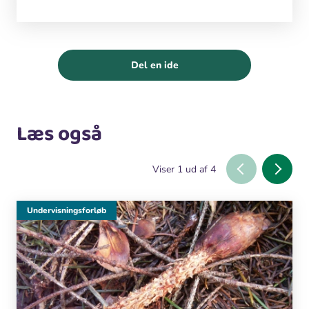
Del en ide
Læs også
Viser
1
ud af
4
Undervisningsforløb