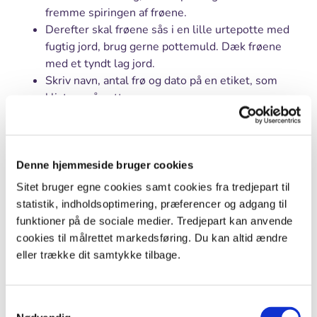
fremme spiringen af frøene.
Derefter skal frøene sås i en lille urtepotte med
fugtig jord, brug gerne pottemuld. Dæk frøene
med et tyndt lag jord.
Skriv navn, antal frø og dato på en etiket, som
klistres på potten.
Sørg for at holde jorden fugtig, men ikke våd.
Stil urtepotterne lyst med en gennemsigtig,
hullet plastpose over og med rimelig varme.
Denne hjemmeside bruger cookies
Om efteråret og vinteren er der ikke meget lys ved
Sitet bruger egne cookies samt cookies fra tredjepart til
vinduerne, men ofte for meget varme fra radiatorerne.
statistik, indholdsoptimering, præferencer og adgang til
Du bør derfor sørge for, at der er kunstigt lys ved
funktioner på de sociale medier. Tredjepart kan anvende
potterne, brug gerne en Gro-Lux lampe over potterne.
cookies til målrettet markedsføring. Du kan altid ændre
eller trække dit samtykke tilbage.
Hvor mange dage går der, før der sker noget?
Hvad sker der, og hvordan ser det ud?
Spirer alle 10 frø?
Samtykkevalg