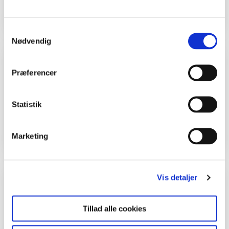
Årstid
Forår, Sommer, Efterår, Vinter
Samtykkevalg
Nødvendig
Grej
Præferencer
Tavle
Papir – evt.
skovnotesbog
Statistik
Blyant
Marketing
Tid
Vis detaljer
1 time ude.
Tillad alle cookies
1 lektion i klassen.