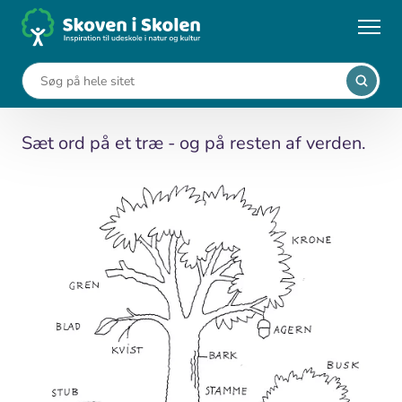
Gå
til
...
Undervisningsforløb
Sæt ord på et træ
hovedindhold
Sæt ord på et træ
Sæt ord på et træ - og på resten af verden.