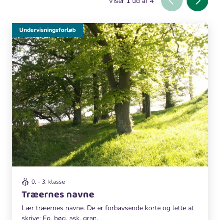
Viser
1
ud af
4
Undervisningsforløb
0. - 3. klasse
Træernes navne
Lær træernes navne. De er forbavsende korte og lette at
skrive: Eg, bøg, ask, gran.