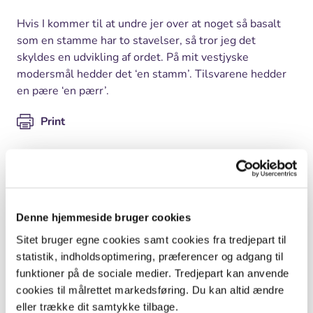
Hvis I kommer til at undre jer over at noget så basalt
som en stamme har to stavelser, så tror jeg det
skyldes en udvikling af ordet. På mit vestjyske
modersmål hedder det ‘en stamm’. Tilsvarene hedder
en pære ‘en pærr’.
Print
Hvem, hvad, hvor
Fag
Dansk
Denne hjemmeside bruger cookies
Klasse
0. - 3. klasse
Sitet bruger egne cookies samt cookies fra tredjepart til
statistik, indholdsoptimering, præferencer og adgang til
Sted
Skov, Sø og å, Åbent land, By og
funktioner på de sociale medier. Tredjepart kan anvende
kultur
cookies til målrettet markedsføring. Du kan altid ændre
eller trække dit samtykke tilbage.