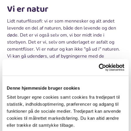
Vi er natur
Lidt naturfilosofi: vi er som mennesker og alt andet
levende en del af naturen, både den levende og den
døde. Det er vi også selv om, vi bor midt inde i
storbyen. Det er vi, selv om underlaget er asfalt og
cementfliser. Vi er natur og kan ikke "gå ud i" naturen.
Vi kan gå udendørs, ud af bygningerne med de
euklidiske rum. Lidt mere hverdagsligt sagt: Natur
regner vi almindeligvis for skove, marker, parker, søer
og åer, hav og strand. Vi har ikke så meget af det, som
de har i f.eks. Norge. Vi har højst 5-6% ret uberørt
Denne hjemmeside bruger cookies
natur, Norge har ca. 98% af den. Det er derfor
Sitet bruger egne cookies samt cookies fra tredjepart til
nordmændene siger, at en del af norsk identitet er
statistik, indholdsoptimering, præferencer og adgang til
friluftslivs-identiteten. Den med en særlig national
funktioner på de sociale medier. Tredjepart kan anvende
friluftslivs-identitet er bestemt ikke gangbar i
cookies til målrettet markedsføring. Du kan altid ændre
Danmark.
eller trække dit samtykke tilbage.