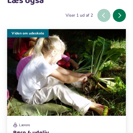
Læs også
Viser
1
ud af
2
Viden om udeskole
Lærere
Børn & udeliv