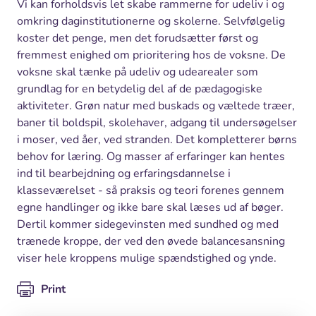
Vi kan forholdsvis let skabe rammerne for udeliv i og
omkring daginstitutionerne og skolerne. Selvfølgelig
koster det penge, men det forudsætter først og
fremmest enighed om prioritering hos de voksne. De
voksne skal tænke på udeliv og udearealer som
grundlag for en betydelig del af de pædagogiske
aktiviteter. Grøn natur med buskads og væltede træer,
baner til boldspil, skolehaver, adgang til undersøgelser
i moser, ved åer, ved stranden. Det kompletterer børns
behov for læring. Og masser af erfaringer kan hentes
ind til bearbejdning og erfaringsdannelse i
klasseværelset - så praksis og teori forenes gennem
egne handlinger og ikke bare skal læses ud af bøger.
Dertil kommer sidegevinsten med sundhed og med
trænede kroppe, der ved den øvede balancesansning
viser hele kroppens mulige spændstighed og ynde.
Print