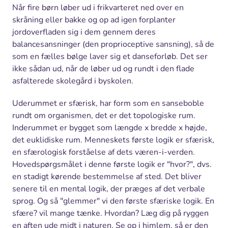
Når fire børn løber ud i frikvarteret ned over en
skråning eller bakke og op ad igen forplanter
jordoverfladen sig i dem gennem deres
balancesansninger (den proprioceptive sansning), så de
som en fælles bølge laver sig et danseforløb. Det ser
ikke sådan ud, når de løber ud og rundt i den flade
asfalterede skolegård i byskolen.
Uderummet er sfærisk, har form som en sanseboble
rundt om organismen, det er det topologiske rum.
Inderummet er bygget som længde x bredde x højde,
det euklidiske rum. Menneskets første logik er sfærisk,
en sfærologisk forståelse af dets væren-i-verden.
Hovedspørgsmålet i denne første logik er "hvor?", dvs.
en stadigt kørende bestemmelse af sted. Det bliver
senere til en mental logik, der præges af det verbale
sprog. Og så "glemmer" vi den første sfæriske logik. En
sfære? vil mange tænke. Hvordan? Læg dig på ryggen
en aften ude midt i naturen. Se op i himlem, så er den