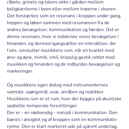
råbets, grinets og talens ekko i gården mellem
boligkarrèerne i byen eller mellem træerne i skoven.
Det forstærkes som en resonans i kroppen under gang,
hoppen og løben sammen med resonansen fra de
andres bevægelser, kommunikation og færden. Det er
denne resonans, hvor vi indskriver vores bevægelser i
hinanden, og dermed igangsætter en interaktion, der
f.eks. omslutter musikkens rum, når en kvartet med
ører og øjne, mimik, smil, kropslig gestik rettet mod
musikken og hinanden og de indbyrdes bevægelser og
markeringer.
Og musikkens egen dialog med instrumenternes
samtale, spørgsmål, svar, anråben og replikker.
Musikkens rum er et rum, hvor der bygges på akustiske
spatielle-temporale forestillinger.
Der er - en nødvendig - melodi i kommunikation. Den
bæres i ansigtet og af kroppen som en kommunikativ
rytme. Den er klart markeret ude på ujævnt underlag.