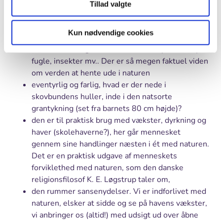
play, som skal læres både af drenge og piger,
Tillad valgte
men som vi voksne ofte ikke giver videre til
næste generation), og så leg og idræt (inkl.
Kun nødvendige cookies
campering, hvor man lærer at klare sig),
et kundskabslager om træer, buske, planter, dyr,
fugle, insekter mv.. Der er så megen faktuel viden
om verden at hente ude i naturen
eventyrlig og farlig, hvad er der nede i
skovbundens huller, inde i den natsorte
grantykning (set fra barnets 80 cm højde)?
den er til praktisk brug med vækster, dyrkning og
haver (skolehaverne?), her går mennesket
gennem sine handlinger næsten i ét med naturen.
Det er en praktisk udgave af menneskets
forviklethed med naturen, som den danske
religionsfilosof K. E. Løgstrup taler om,
den rummer sansenydelser. Vi er indforlivet med
naturen, elsker at sidde og se på havens vækster,
vi anbringer os (altid!) med udsigt ud over åbne