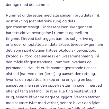
der lige med det samme.
Rummet undersøges med alle sanser i brug dels mht.
udstrækning (det sfæriske rum) og dels
genstandsmæssigt. Undersøgelsen sker gennem
barnets aktive bevægelse i rummet og mellem
tingene. Derved fastlægges barnets subjektive og
erfarede rumopfattelse i dets aktive, levede liv gennem
det, som i psykologien kaldes økologisk perception.
Økologisk, fordi det sanses i en livssammenhæng. På
den måde får genstandene i rummet invarians og
permanens, dvs. de er de samme genstande uanset
afstand (nærved eller fjernt) og uanset den retning,
hvorfra den opfattes. En kop er nu en gang en kop
uanset om man ser den oppefra eller fra siden, nærved
eller på lang afstand. Først er alle ting bestemt ved
brug, senere bliver de begrebsliggjort. Verden starter
med at være fyldt med verber, senere bliver den fyldt
med substantiver. Koppen er først en "drik-af-mig"