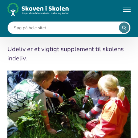
Gå
til
...
Viden om udeskole
Om udeliv
hovedindhold
Om udeliv
Udeliv er et vigtigt supplement til skolens
indeliv.