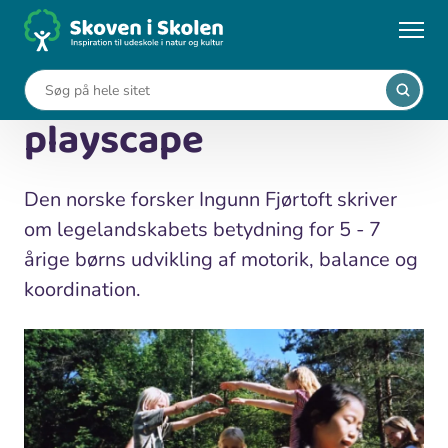
Gå
til
...
Viden om udeskole
Landscape as playscape
hovedindhold
Landscape as
playscape
Den norske forsker Ingunn Fjørtoft skriver
om legelandskabets betydning for 5 - 7
årige børns udvikling af motorik, balance og
koordination.