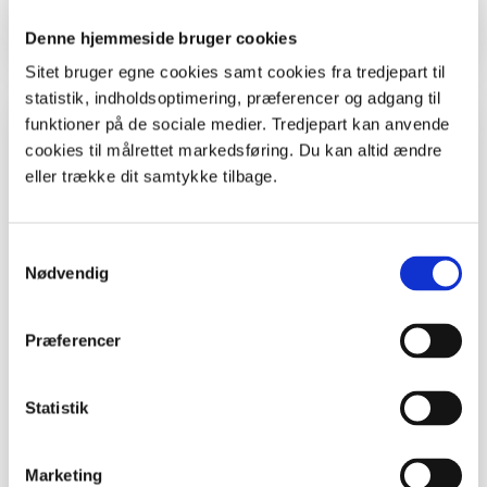
brille i skoven.
Denne hjemmeside bruger cookies
Sitet bruger egne cookies samt cookies fra tredjepart til
statistik, indholdsoptimering, præferencer og adgang til
Inspiration og lignende materialer
funktioner på de sociale medier. Tredjepart kan anvende
cookies til målrettet markedsføring. Du kan altid ændre
eller trække dit samtykke tilbage.
0. - 3. klasse
Undervisningsforløb
Samtykkevalg
Blåmuslinger - det blå guld med masser af
Nødvendig
aktivitet
Undervisningsforløb
Præferencer
Spiselige vilde planter
Statistik
Håndværk og design
Marketing
Aktiviteter