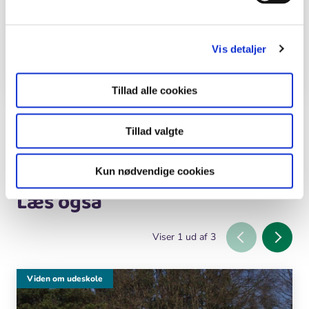
Bålpustepind
Aktiviteter
Vis detaljer
Snit en ring
Tillad alle cookies
Tillad valgte
Del en ide
Kun nødvendige cookies
Læs også
Viser
1
ud af
3
Viden om udeskole