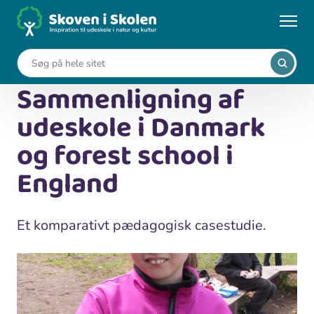
Gå
til
...
Viden om udeskole
hovedindhold
Sammenligning af udeskole i Danmark og forest school i
England
Sammenligning af
udeskole i Danmark
og forest school i
England
Et komparativt pædagogisk casestudie.