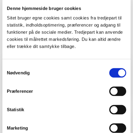
England.”
Denne hjemmeside bruger cookies
Mads Bølling –
mads@ry80.dk
.
Studieopgave, Kandidatuddannelse i pædagogisk
Sitet bruger egne cookies samt cookies fra tredjepart til
sociologi, Danmarks Pædagogiske Universitetsskole,
statistik, indholdsoptimering, præferencer og adgang til
maj 2010.
funktioner på de sociale medier. Tredjepart kan anvende
Find
opgaven som pdf
.
cookies til målrettet markedsføring. Du kan altid ændre
Print
eller trække dit samtykke tilbage.
Hvem, hvad, hvor
Samtykkevalg
Nødvendig
Klasse
Lærere
Præferencer
Statistik
Kolofon
Marketing
Forfatter