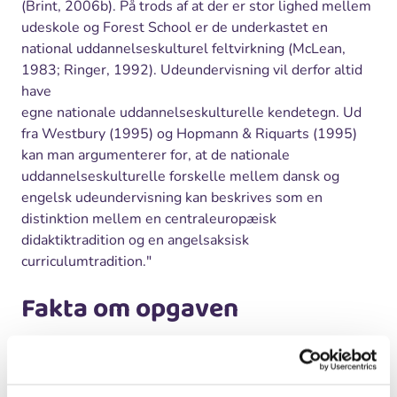
(Brint, 2006b). På trods af at der er stor lighed mellem
udeskole og Forest School er de underkastet en
national uddannelseskulturel feltvirkning (McLean,
1983; Ringer, 1992). Udeundervisning vil derfor altid
have
egne nationale uddannelseskulturelle kendetegn. Ud
fra Westbury (1995) og Hopmann & Riquarts (1995)
kan man argumenterer for, at de nationale
uddannelseskulturelle forskelle mellem dansk og
engelsk udeundervisning kan beskrives som en
distinktion mellem en centraleuropæisk
didaktiktradition og en angelsaksisk
curriculumtradition."
Fakta om opgaven
”National uddannelseskulturel determinering af
udeundervisning: Et komparativt pædagogisk
casestudie af udeskole i Danmark og Forest School i