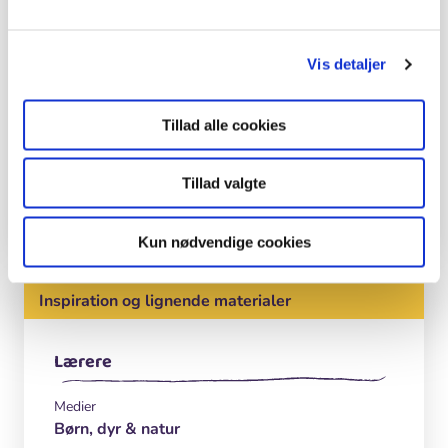
Mads Bølling
Vis detaljer
Foto
Malene Bendix
Tillad alle cookies
Motiv
Udeskolepige fra Syvstjerneskolen viser
Tillad valgte
flettet vikingearmbånd.
Kun nødvendige cookies
Inspiration og lignende materialer
Lærere
Medier
Børn, dyr & natur