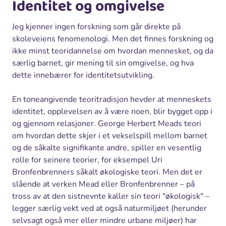
Identitet og omgivelse
Jeg kjenner ingen forskning som går direkte på
skoleveiens fenomenologi. Men det finnes forskning og
ikke minst teoridannelse om hvordan mennesket, og da
særlig barnet, gir mening til sin omgivelse, og hva
dette innebærer for identitetsutvikling.
En toneangivende teoritradisjon hevder at menneskets
identitet, opplevelsen av å være noen, blir bygget opp i
og gjennom relasjoner. George Herbert Meads teori
om hvordan dette skjer i et vekselspill mellom barnet
og de såkalte signifikante andre, spiller en vesentlig
rolle for seinere teorier, for eksempel Uri
Bronfenbrenners såkalt økologiske teori. Men det er
slående at verken Mead eller Bronfenbrenner – på
tross av at den sistnevnte kaller sin teori "økologisk" –
legger særlig vekt ved at også naturmiljøet (herunder
selvsagt også mer eller mindre urbane miljøer) har