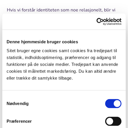
Hvis vi forstår identiteten som noe relasjonelt, blir vi
klar over at en positiv selvforståelse hører sammen
med evnen til å etablere meningsfulle og glederike
relasjoner til det vi (med et atskillende språkbruk)
kaller ”omverdenen”. Men perspektivet viser også til
Denne hjemmeside bruger cookies
vår avhengighet og sårbarhet. Snauhogger man det
skogholt som barnet pleier å leike i, eller blir bekken
Sitet bruger egne cookies samt cookies fra tredjepart til
lagt i rør, kan dette gi en alvorlig belastning, sågar noe i
statistik, indholdsoptimering, præferencer og adgang til
retning traumer. At kaninen dør kan være et like stort
funktioner på de sociale medier. Tredjepart kan anvende
tap som at bestefar dør – sagt ikke for å senke
cookies til målrettet markedsføring. Du kan altid ændre
betydningen av bestefedre, men for å heve statusen til
eller trække dit samtykke tilbage.
tilværelsens kaniner. Skjønnlitteraturen gir rike
eksempler på slike opplevelser. De hører selvsagt livet
Samtykkevalg
til, og er noe vi må lære å håndtere for å mestre
Nødvendig
tilværelsen.
Urbaniseringens pris
Præferencer