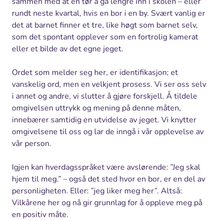
sammen med at en tør å gå lengre inn i skolen – eller
rundt neste kvartal, hvis en bor i en by. Svært vanlig er
det at barnet finner et tre, like høgt som barnet selv,
som det spontant opplever som en fortrolig kamerat
eller et bilde av det egne jeget.
Ordet som melder seg her, er identifikasjon; et
vanskelig ord, men en velkjent prosess. Vi ser oss selv
i annet og andre, vi slutter å gjøre forskjell. Å tildele
omgivelsen uttrykk og mening på denne måten,
innebærer samtidig en utvidelse av jeget. Vi knytter
omgivelsene til oss og lar de inngå i vår opplevelse av
vår person.
Igjen kan hverdagsspråket være avslørende: ”Jeg skal
hjem til meg.” – også det sted hvor en bor, er en del av
personligheten. Eller: ”jeg liker meg her”. Altså:
Vilkårene her og nå gir grunnlag for å oppleve meg på
en positiv måte.