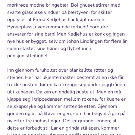
mørkrøde modne bringebær. Bolighuset stirrer med
svarte glassløse vinduer på bærtyven, for skilter
opplyser at Firma Kedjehus har kjøpt marken:
Byggeplass, uvedkommende forbudt! Foreldre
ansvarer for sine barn! Men Kedjehus er konk og ingen
nye hus er bygget, selv om Johan Lindängen for flere år
siden slaktet sine høner og flyttet inn i
pensjonistleilighet.
Inn gjennom furuholtet over blankslitte røtter og
steiner. Her har ukjente makter bestemt at en ikke får
trekke pusten, før en kan krenge seg under piggtråden
ut i kuhagen. Da kan en endelig puste ut. Men en må
kjappe seg i trippedansen mellom rokene, for kuene er
selskapssyke og kommer settende etter. Gjennom
grinden og ut på kløverengen, som har begynt å gro på
ny etter tre innhøstinger. Det er grunnet engen, at
dette er forbudt sti: Lar en grinda stå åpen, kommer