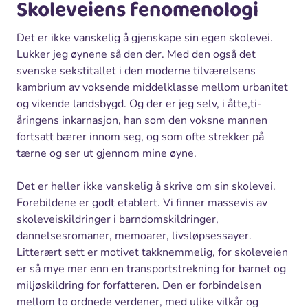
Skoleveiens fenomenologi
Det er ikke vanskelig å gjenskape sin egen skolevei.
Lukker jeg øynene så den der. Med den også det
svenske sekstitallet i den moderne tilværelsens
kambrium av voksende middelklasse mellom urbanitet
og vikende landsbygd. Og der er jeg selv, i åtte,ti-
åringens inkarnasjon, han som den voksne mannen
fortsatt bærer innom seg, og som ofte strekker på
tærne og ser ut gjennom mine øyne.
Det er heller ikke vanskelig å skrive om sin skolevei.
Forebildene er godt etablert. Vi finner massevis av
skoleveiskildringer i barndomskildringer,
dannelsesromaner, memoarer, livsløpsessayer.
Litterært sett er motivet takknemmelig, for skoleveien
er så mye mer enn en transportstrekning for barnet og
miljøskildring for forfatteren. Den er forbindelsen
mellom to ordnede verdener, med ulike vilkår og