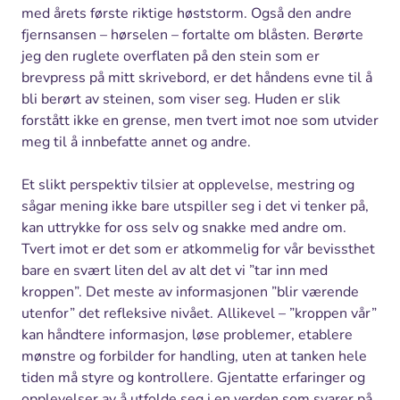
med årets første riktige høststorm. Også den andre
fjernsansen – hørselen – fortalte om blåsten. Berørte
jeg den ruglete overflaten på den stein som er
brevpress på mitt skrivebord, er det håndens evne til å
bli berørt av steinen, som viser seg. Huden er slik
forstått ikke en grense, men tvert imot noe som utvider
meg til å innbefatte annet og andre.
Et slikt perspektiv tilsier at opplevelse, mestring og
sågar mening ikke bare utspiller seg i det vi tenker på,
kan uttrykke for oss selv og snakke med andre om.
Tvert imot er det som er atkommelig for vår bevissthet
bare en svært liten del av alt det vi ”tar inn med
kroppen”. Det meste av informasjonen ”blir værende
utenfor” det refleksive nivået. Allikevel – ”kroppen vår”
kan håndtere informasjon, løse problemer, etablere
mønstre og forbilder for handling, uten at tanken hele
tiden må styre og kontrollere. Gjentatte erfaringer og
opplevelser av å utfolde seg i en verden som svarer på