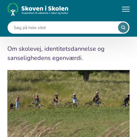
Gå
til
...
Viden om udeskole
Skoleveien
hovedindhold
Skoleveien
Om skolevej, identitetsdannelse og
sanselighedens egenværdi.