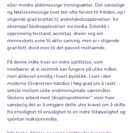
eller mindre pliktmessige treningsøkter. Det sanselige
og følelsesmessige livet blir ofte forvist til fritiden, og i
stigende grad knyttet til andrehåndsopplevelser, for
eksempel bildeopplevelser via media. Estetikk i
opprinnelig forstand, aestetas, dreier seg om
menneskets evne til aktiv sansing, men er i stigende
grad blitt dreid over til det passivt mottaende.
På denne måte truer en indre splittelse, som
innebærer at vi visstnok kan fungere på ulike måter,
men allikevel ensidig i hvert øyeblikk. Livet i den
moderne tilværelsen handler i høg grad om å raskt
veksle mellom ulike endimensjonale væremåter.
Skolens arbeid med ”disiplinproblemer” viser hvor
vanskelig det er å omgjøre dette ytre kravet om å skifte
fra ensidighet til ensidighet til en indre tilbøyelighet og
spontan reaksjonsmåte.