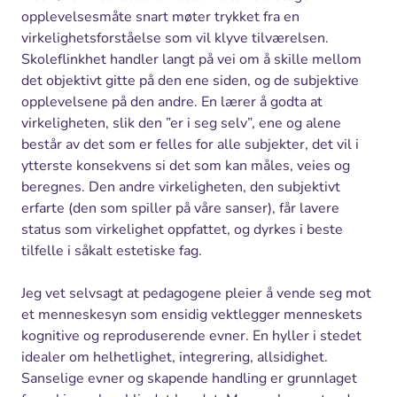
opplevelsesmåte snart møter trykket fra en
virkelighetsforståelse som vil klyve tilværelsen.
Skoleflinkhet handler langt på vei om å skille mellom
det objektivt gitte på den ene siden, og de subjektive
opplevelsene på den andre. En lærer å godta at
virkeligheten, slik den ”er i seg selv”, ene og alene
består av det som er felles for alle subjekter, det vil i
ytterste konsekvens si det som kan måles, veies og
beregnes. Den andre virkeligheten, den subjektivt
erfarte (den som spiller på våre sanser), får lavere
status som virkelighet oppfattet, og dyrkes i beste
tilfelle i såkalt estetiske fag.
Jeg vet selvsagt at pedagogene pleier å vende seg mot
et menneskesyn som ensidig vektlegger menneskets
kognitive og reproduserende evner. En hyller i stedet
idealer om helhetlighet, integrering, allsidighet.
Sanselige evner og skapende handling er grunnlaget