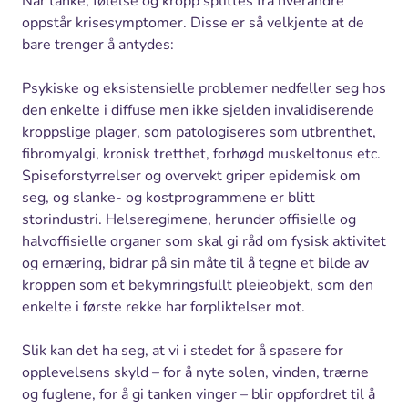
Når tanke, følelse og kropp splittes fra hverandre
oppstår krisesymptomer. Disse er så velkjente at de
bare trenger å antydes:
Psykiske og eksistensielle problemer nedfeller seg hos
den enkelte i diffuse men ikke sjelden invalidiserende
kroppslige plager, som patologiseres som utbrenthet,
fibromyalgi, kronisk tretthet, forhøgd muskeltonus etc.
Spiseforstyrrelser og overvekt griper epidemisk om
seg, og slanke- og kostprogrammene er blitt
storindustri. Helseregimene, herunder offisielle og
halvoffisielle organer som skal gi råd om fysisk aktivitet
og ernæring, bidrar på sin måte til å tegne et bilde av
kroppen som et bekymringsfullt pleieobjekt, som den
enkelte i første rekke har forpliktelser mot.
Slik kan det ha seg, at vi i stedet for å spasere for
opplevelsens skyld – for å nyte solen, vinden, trærne
og fuglene, for å gi tanken vinger – blir oppfordret til å