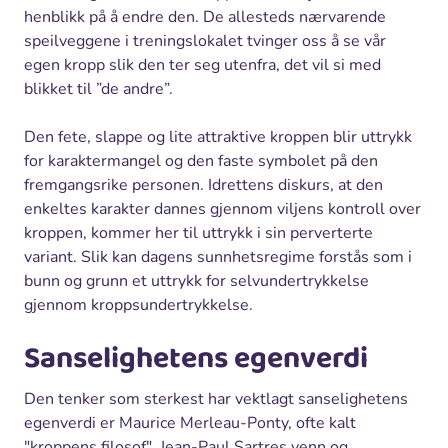
henblikk på å endre den. De allesteds nærvarende
speilveggene i treningslokalet tvinger oss å se vår
egen kropp slik den ter seg utenfra, det vil si med
blikket til ”de andre”.
Den fete, slappe og lite attraktive kroppen blir uttrykk
for karaktermangel og den faste symbolet på den
fremgangsrike personen. Idrettens diskurs, at den
enkeltes karakter dannes gjennom viljens kontroll over
kroppen, kommer her til uttrykk i sin perverterte
variant. Slik kan dagens sunnhetsregime forstås som i
bunn og grunn et uttrykk for selvundertrykkelse
gjennom kroppsundertrykkelse.
Sanselighetens egenverdi
Den tenker som sterkest har vektlagt sanselighetens
egenverdi er Maurice Merleau-Ponty, ofte kalt
"kroppens filosof", Jean-Paul Sartres venn og