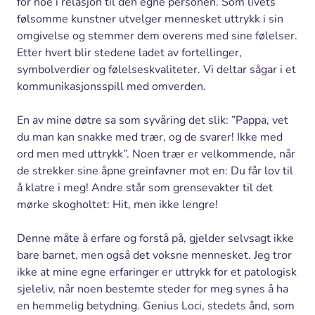
for noe i relasjon til den egne personen. Som livets
følsomme kunstner utvelger mennesket uttrykk i sin
omgivelse og stemmer dem overens med sine følelser.
Etter hvert blir stedene ladet av fortellinger,
symbolverdier og følelseskvaliteter. Vi deltar sågar i et
kommunikasjonsspill med omverden.
En av mine døtre sa som syvåring det slik: ”Pappa, vet
du man kan snakke med trær, og de svarer! Ikke med
ord men med uttrykk”. Noen trær er velkommende, når
de strekker sine åpne greinfavner mot en: Du får lov til
å klatre i meg! Andre står som grensevakter til det
mørke skogholtet: Hit, men ikke lengre!
Denne måte å erfare og forstå på, gjelder selvsagt ikke
bare barnet, men også det voksne mennesket. Jeg tror
ikke at mine egne erfaringer er uttrykk for et patologisk
sjeleliv, når noen bestemte steder for meg synes å ha
en hemmelig betydning. Genius Loci, stedets ånd, som