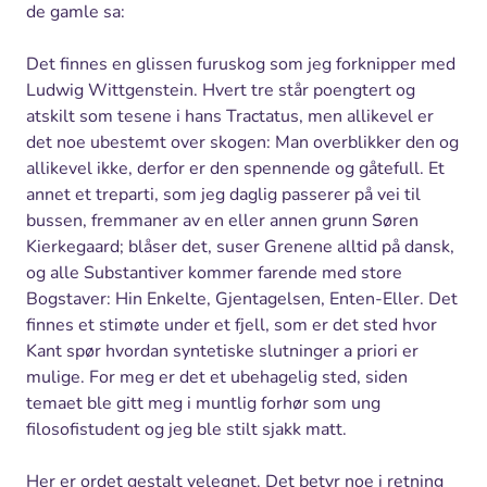
de gamle sa:
Det finnes en glissen furuskog som jeg forknipper med
Ludwig Wittgenstein. Hvert tre står poengtert og
atskilt som tesene i hans Tractatus, men allikevel er
det noe ubestemt over skogen: Man overblikker den og
allikevel ikke, derfor er den spennende og gåtefull. Et
annet et treparti, som jeg daglig passerer på vei til
bussen, fremmaner av en eller annen grunn Søren
Kierkegaard; blåser det, suser Grenene alltid på dansk,
og alle Substantiver kommer farende med store
Bogstaver: Hin Enkelte, Gjentagelsen, Enten-Eller. Det
finnes et stimøte under et fjell, som er det sted hvor
Kant spør hvordan syntetiske slutninger a priori er
mulige. For meg er det et ubehagelig sted, siden
temaet ble gitt meg i muntlig forhør som ung
filosofistudent og jeg ble stilt sjakk matt.
Her er ordet gestalt velegnet. Det betyr noe i retning