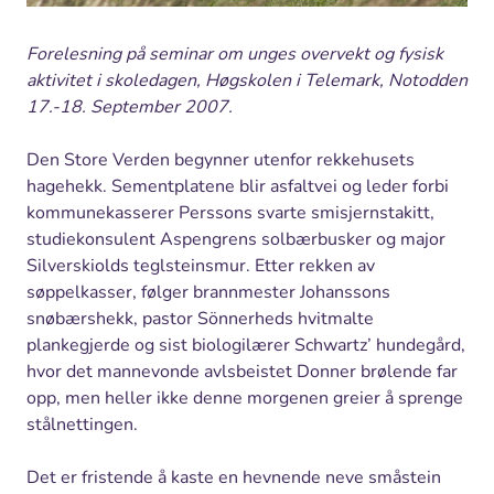
Forelesning på seminar om unges overvekt og fysisk
aktivitet i skoledagen, Høgskolen i Telemark, Notodden
17.-18. September 2007.
Den Store Verden begynner utenfor rekkehusets
hagehekk. Sementplatene blir asfaltvei og leder forbi
kommunekasserer Perssons svarte smisjernstakitt,
studiekonsulent Aspengrens solbærbusker og major
Silverskiolds teglsteinsmur. Etter rekken av
søppelkasser, følger brannmester Johanssons
snøbærshekk, pastor Sönnerheds hvitmalte
plankegjerde og sist biologilærer Schwartz’ hundegård,
hvor det mannevonde avlsbeistet Donner brølende far
opp, men heller ikke denne morgenen greier å sprenge
stålnettingen.
Det er fristende å kaste en hevnende neve småstein