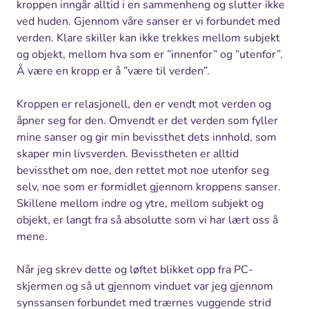
kroppen inngår alltid i en sammenheng og slutter ikke
ved huden. Gjennom våre sanser er vi forbundet med
verden. Klare skiller kan ikke trekkes mellom subjekt
og objekt, mellom hva som er ”innenfor” og ”utenfor”.
Å være en kropp er å ”være til verden”.
Kroppen er relasjonell, den er vendt mot verden og
åpner seg for den. Omvendt er det verden som fyller
mine sanser og gir min bevissthet dets innhold, som
skaper min livsverden. Bevisstheten er alltid
bevissthet om noe, den rettet mot noe utenfor seg
selv, noe som er formidlet gjennom kroppens sanser.
Skillene mellom indre og ytre, mellom subjekt og
objekt, er langt fra så absolutte som vi har lært oss å
mene.
Når jeg skrev dette og løftet blikket opp fra PC-
skjermen og så ut gjennom vinduet var jeg gjennom
synssansen forbundet med trærnes vuggende strid