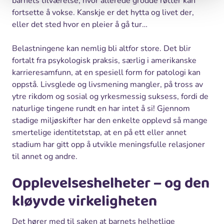
barnets tilværelse, hvor allerede grodde røtter kan
fortsette å vokse. Kanskje er det hytta og livet der,
eller det sted hvor en pleier å gå tur…
Belastningene kan nemlig bli altfor store. Det blir
fortalt fra psykologisk praksis, særlig i amerikanske
karrieresamfunn, at en spesiell form for patologi kan
oppstå. Livsglede og livsmening mangler, på tross av
ytre rikdom og sosial og yrkesmessig suksess, fordi de
naturlige tingene rundt en har intet å si! Gjennom
stadige miljøskifter har den enkelte opplevd så mange
smertelige identitetstap, at en på ett eller annet
stadium har gitt opp å utvikle meningsfulle relasjoner
til annet og andre.
Opplevelseshelheter – og den
kløyvde virkeligheten
Det hører med til saken at barnets helhetlige