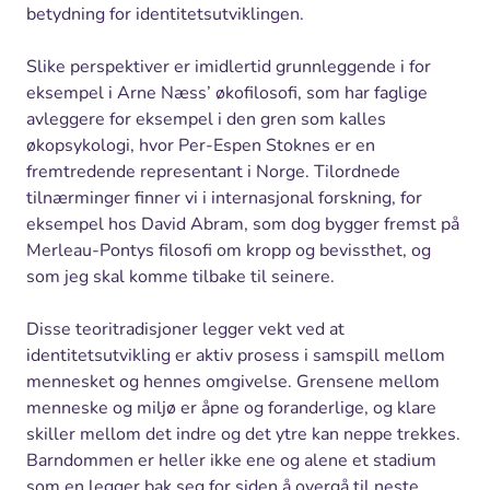
betydning for identitetsutviklingen.
Slike perspektiver er imidlertid grunnleggende i for
eksempel i Arne Næss’ økofilosofi, som har faglige
avleggere for eksempel i den gren som kalles
økopsykologi, hvor Per-Espen Stoknes er en
fremtredende representant i Norge. Tilordnede
tilnærminger finner vi i internasjonal forskning, for
eksempel hos David Abram, som dog bygger fremst på
Merleau-Pontys filosofi om kropp og bevissthet, og
som jeg skal komme tilbake til seinere.
Disse teoritradisjoner legger vekt ved at
identitetsutvikling er aktiv prosess i samspill mellom
mennesket og hennes omgivelse. Grensene mellom
menneske og miljø er åpne og foranderlige, og klare
skiller mellom det indre og det ytre kan neppe trekkes.
Barndommen er heller ikke ene og alene et stadium
som en legger bak seg for siden å overgå til neste.