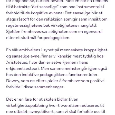
for erkjennelse, blir det hevdet. Men en har en tendens
til å betrakte ”det sanselige” som noe instrumentelt i
forhold til de kognitive evnene. Det sanselige blir et
slags råstoff for den refleksjon som gir sann innsikt om
regelmessighetene bak virkelighetens mangfold.
Sjelden fremheves sanseligheten som en egenverdi
eller et sluttmål for pedagogikken.
En slik ambivalens i synet på menneskets kroppslighet
og sanselige evne, finner vi kanskje mest tydelig hos
Aristoteles, hvor den er selve kjernen i hans
erkjennelsesteori. Men samme mønster går igjen også
hos den induktive pedagogikkens fanebærer John
Dewey, som en ellers pleier å fremheve som positivt
forbilde i disse sammenhenger.
Det er en fare for at skolen bidrar til en
virkelighetsoppfatning hvor tilværelsen reduseres til
noe utladet, avmystifisert, som vi skal forholde oss til