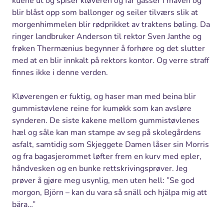
kuene ut og spiser kløveren og får gasser i maven og
blir blåst opp som ballonger og seiler tilværs slik at
morgenhimmelen blir rødprikket av traktens bøling. Da
ringer landbruker Anderson til rektor Sven Janthe og
frøken Thermænius begynner å forhøre og det slutter
med at en blir innkalt på rektors kontor. Og verre straff
finnes ikke i denne verden.
Kløverengen er fuktig, og haser man med beina blir
gummistøvlene reine for kumøkk som kan avsløre
synderen. De siste kakene mellom gummistøvlenes
hæl og såle kan man stampe av seg på skolegårdens
asfalt, samtidig som Skjeggete Damen låser sin Morris
og fra bagasjerommet løfter frem en kurv med epler,
håndvesken og en bunke rettskrivingsprøver. Jeg
prøver å gjøre meg usynlig, men uten hell: ”Se god
morgon, Björn – kan du vara så snäll och hjälpa mig att
bära…”