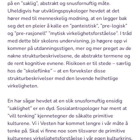
på en ”saklig”, abstrakt og snusfornuftig måte.
Uheldigvis har utviklingspsykologer hevdet at det
hører med til menneskelig modning, at en legger bak
seg det en pleier å kalle en ”panteistisk”, ”pre-logisk”
og ”pre-rasjonell” ”mytisk virkelighetsforståelse”. I tråd
med dette blir skolens undervisning, jo høgere opp vi
kommer på utdanningsstigen, mer og mer preget av de
nakne strukturbeskrivelsene, de abstrakte termene og
de rent kognitive evnene. Risikoen er til stede – særlig
hos de ”skoleflinke” – at en forveksler disse
strukturbeskrivelser med den levende helhetlige
virkeligheten.
En har sågar hevdet at en slik snusfornuftig ensidig
”saklighet” er en dyd. Sosialantropologer har ment at
”vill tenking” kjennetegner de såkalte primitive
kulturene. Vi i Vesten har kommet lengre i vår måte å
tenke på. Skal vi finne noe som tilsvarer de primitive
kulturenes virkelighetsforståelse i vår egen kulturkrins,