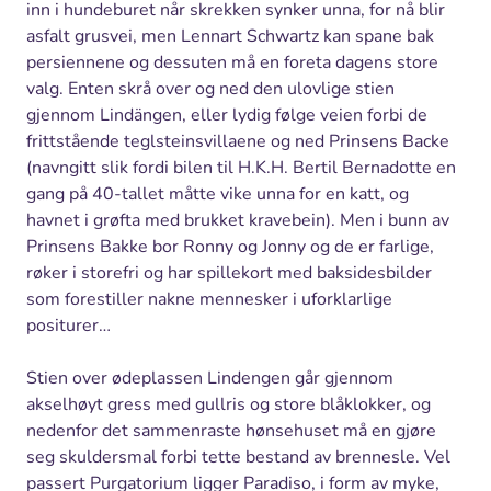
inn i hundeburet når skrekken synker unna, for nå blir
asfalt grusvei, men Lennart Schwartz kan spane bak
persiennene og dessuten må en foreta dagens store
valg. Enten skrå over og ned den ulovlige stien
gjennom Lindängen, eller lydig følge veien forbi de
frittstående teglsteinsvillaene og ned Prinsens Backe
(navngitt slik fordi bilen til H.K.H. Bertil Bernadotte en
gang på 40-tallet måtte vike unna for en katt, og
havnet i grøfta med brukket kravebein). Men i bunn av
Prinsens Bakke bor Ronny og Jonny og de er farlige,
røker i storefri og har spillekort med baksidesbilder
som forestiller nakne mennesker i uforklarlige
positurer…
Stien over ødeplassen Lindengen går gjennom
akselhøyt gress med gullris og store blåklokker, og
nedenfor det sammenraste hønsehuset må en gjøre
seg skuldersmal forbi tette bestand av brennesle. Vel
passert Purgatorium ligger Paradiso, i form av myke,