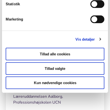
Statistik
Kolofon
Marketing
Forfattere
Mads Bølling, ekstern lektor, Program for
outdoorpædagogik, Forskningscenter for
Vis detaljer
didaktik og pædagogik, VIA University College;
Forsker, Center for Klinisk Forskning og
Tillad alle cookies
Forebyggelse, Bispebjerg og Frederiksberg
Hospital, Region Hovedstaden
Tillad valgte
Dorrit Hansen, Lektor, Læreruddannelsen
Roskilde, Professionshøjskolen Absalon
Kun nødvendige cookies
Marianne Hald-Mortensen, Lektor,
Læreruddannelsen Aalborg,
Professionshøjskolen UCN