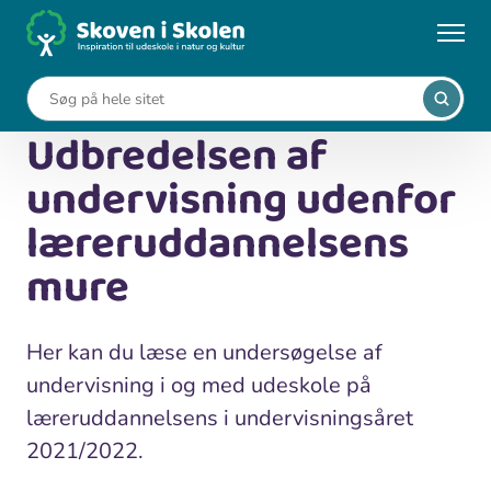
Gå
til
...
Viden om udeskole
hovedindhold
Udbredelsen af undervisning udenfor læreruddannelsens
mure
Udbredelsen af
undervisning udenfor
læreruddannelsens
mure
Her kan du læse en undersøgelse af
undervisning i og med udeskole på
læreruddannelsens i undervisningsåret
2021/2022.