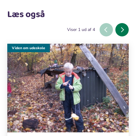
Læs også
Viser
1
ud af
4
Viden om udeskole