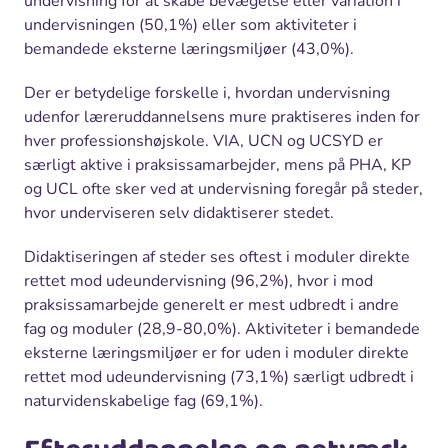
undervisning for at skabe bevægelse eller variation i
undervisningen (50,1%) eller som aktiviteter i
bemandede eksterne læringsmiljøer (43,0%).
Der er betydelige forskelle i, hvordan undervisning
udenfor læreruddannelsens mure praktiseres inden for
hver professionshøjskole. VIA, UCN og UCSYD er
særligt aktive i praksissamarbejder, mens på PHA, KP
og UCL ofte sker ved at undervisning foregår på steder,
hvor underviseren selv didaktiserer stedet.
Didaktiseringen af steder ses oftest i moduler direkte
rettet mod udeundervisning (96,2%), hvor i mod
praksissamarbejde generelt er mest udbredt i andre
fag og moduler (28,9-80,0%). Aktiviteter i bemandede
eksterne læringsmiljøer er for uden i moduler direkte
rettet mod udeundervisning (73,1%) særligt udbredt i
naturvidenskabelige fag (69,1%).