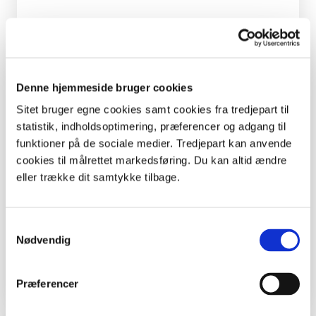
Du finder rapporten her.
Citation
Bølling, M., Hansen, D., Hald-Mortensen, M. &
Denne hjemmeside bruger cookies
Barfod, K. (2024). Undervisning udenfor
læreruddannelsens mure – En
Sitet bruger egne cookies samt cookies fra tredjepart til
spørgeskemaundersøgelse om undervisning
statistik, indholdsoptimering, præferencer og adgang til
udenfor læreruddannelsens mure i
funktioner på de sociale medier. Tredjepart kan anvende
undervisningsåret 2021/2022 blandt
cookies til målrettet markedsføring. Du kan altid ændre
undervisere på læreruddannelserne på de seks
eller trække dit samtykke tilbage.
danske professionshøjskoler. VIA University
College, Center for Klinisk Forskning og
Samtykkevalg
Forebyggelse, Professionshøjskolen Absalon,
Nødvendig
Professionshøjskolen UCN.
Præferencer