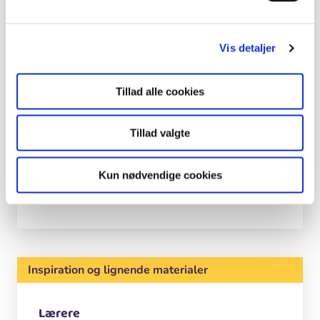
Forfatter
Erik Mygind, lektor. phd., Institut for Idræt, KU.
Vis detaljer
Erik Mygind har ledet og samlet
undersøgelsen af naturklassen på Rødkilde
Skole - Rødkildeprojektet.
Tillad alle cookies
Foto
Tillad valgte
Lasse Bak Sørensen.
Motiv
Kun nødvendige cookies
Udeskolepiger fra Rødkilde skole.
Inspiration og lignende materialer
Lærere