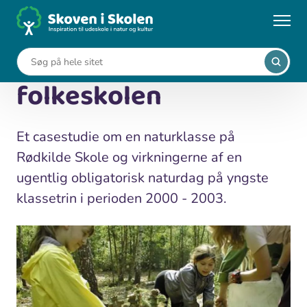
Gå
til
...
Viden om udeskole
Udeundervisning i folkeskolen
hovedindhold
Udeundervisning i
folkeskolen
Et casestudie om en naturklasse på
Rødkilde Skole og virkningerne af en
ugentlig obligatorisk naturdag på yngste
klassetrin i perioden 2000 - 2003.