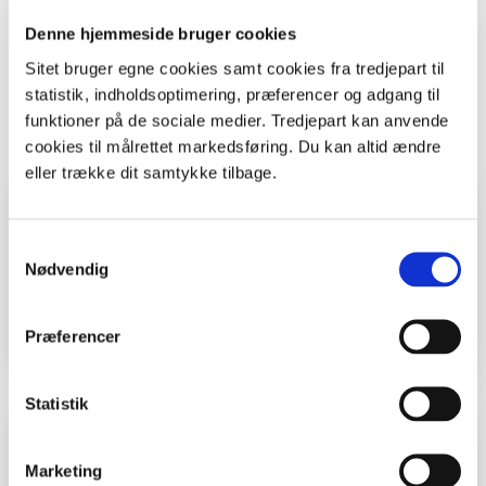
Universitet
Denne hjemmeside bruger cookies
ISBN: 87635 0370 0
Pris: 225 kr.
Sitet bruger egne cookies samt cookies fra tredjepart til
Sider: 316
statistik, indholdsoptimering, præferencer og adgang til
funktioner på de sociale medier. Tredjepart kan anvende
Print
cookies til målrettet markedsføring. Du kan altid ændre
eller trække dit samtykke tilbage.
Hvem, hvad, hvor
Samtykkevalg
Klasse
Lærere
Nødvendig
Sted
Skov, Kyst og hav
Præferencer
Statistik
Kolofon
Marketing