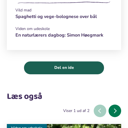
Vild mad
Spaghetti og vege-bolognese over bål
Viden om udeskole
En naturlærers dagbog: Simon Høegmark
Del en ide
Læs også
Viser
1
ud af
2
Viden om udeskole